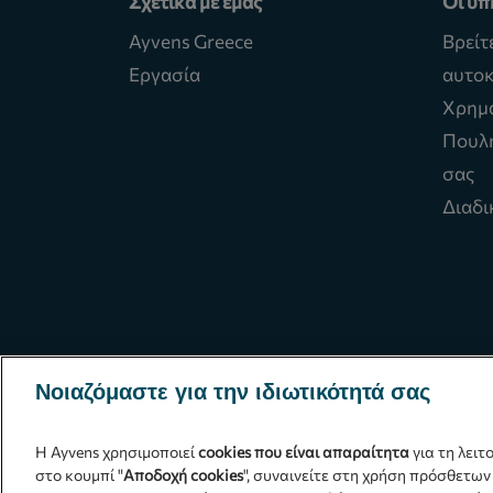
Σχετικά με εμάς
Οι υπ
Ayvens Greece
Βρείτ
Εργασία
αυτοκ
Χρημ
Πουλή
σας
Διαδι
Νοιαζόμαστε για την ιδιωτικότητά σας
Η Ayvens χρησιμοποιεί
cookies που είναι απαραίτητα
για τη λειτ
στο κουμπί "
Αποδοχή cookies
", συναινείτε στη χρήση πρόσθετων