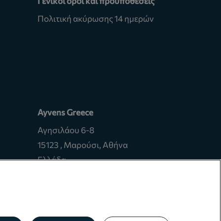
Γενικοί όροι και προϋποθέσεις
Πολιτική ακύρωσης 14 ημερών
Ayvens Greece
Αγησιλάου 6-8
15123 , Μαρούσι, Αθήνα
Ελλάδα
Αρ. Γ.Ε.ΜΗ. 005358101000
Αρ. ΜΗΤΕ 0259E81000695401