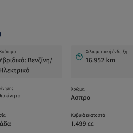
υ
Καύσιμο
Χιλιομετρική ένδειξη
Υβριδικό: Βενζίνη/
16.952 km
Ηλεκτρικό
κίνησης
Χρώμα
ιοκίνητο
Ασπρο
σία
Κυβικά εκατοστά
άδα
1.499 cc