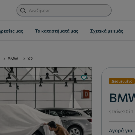
ηρεσίες μας
Τα καταστήματά μας
Σχετικά με εμάς
BMW
X2
Δεσμευμένο
BMW
sDrive20i 1
Αγορά για: