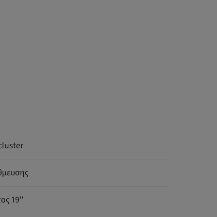
cluster
θμευσης
ς 19''