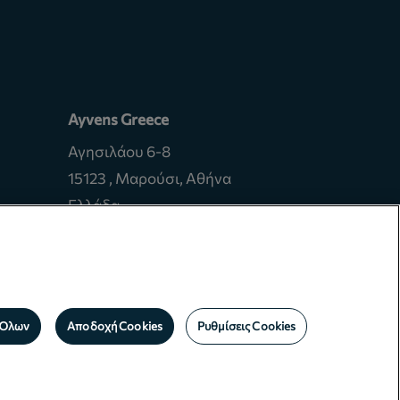
Ayvens Greece
Αγησιλάου 6-8
15123 , Μαρούσι, Αθήνα
Ελλάδα
Αρ. Γ.Ε.ΜΗ. 005358101000
Αρ. ΜΗΤΕ 0259E81000695401
 Όλων
Αποδοχή Cookies
Ρυθμίσεις Cookies