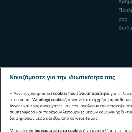
Χρημ
Πουλή
σας
Διαδι
Νοιαζόμαστε για την ιδιωτικότητά σας
Η Ayvens χρησιμοποιεί
cookies που είναι απαραίτητα
για τη λειτ
στο κουμπί "
Αποδοχή cookies
", συναινείτε στη χρήση πρόσθετων
Ayvens και τους συνεργάτες μας, που αναλύουν την επισκεψιμότ
συμπεριφορά και παρέχουν λειτουργίες μέσων κοινωνικής δικτύ
διαφημίσεων μέσα και έξω από το website μας.
Πολιτική Cookies
|
Δήλωση Προστασίας Προσωπικών 
Μπορείτε να
διαχειριστείτε τα cookies
ή να ανακαλέσετε τη συγ