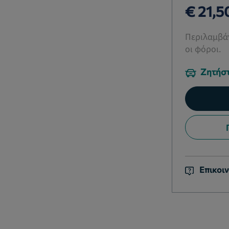
€ 21,5
Περιλαμβάν
οι φόροι.
Ζητήστ
Επικοιν