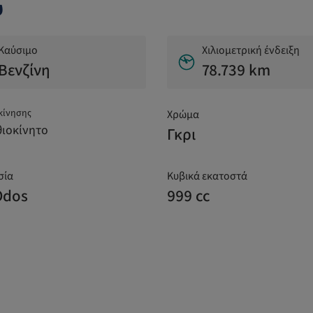
υ
Καύσιμο
Χιλιομετρική ένδειξη
Βενζίνη
78.739 km
κίνησης
Χρώμα
ιοκίνητο
Γκρι
σία
Κυβικά εκατοστά
Odos
999 cc