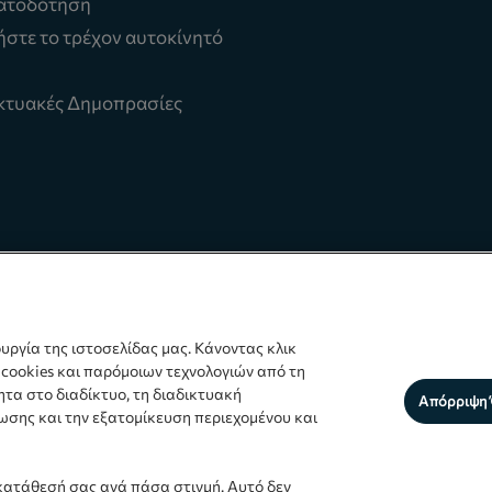
ατοδότηση
στε το τρέχον αυτοκίνητό
κτυακές Δημοπρασίες
ουργία της ιστοσελίδας μας. Κάνοντας κλικ
 cookies και παρόμοιων τεχνολογιών από τη
ητα στο διαδίκτυο, τη διαδικτυακή
Απόρριψη
ωσης και την εξατομίκευση περιεχομένου και
Δεδομένων
|
Όροι Χρήσης
|
Δικαιώματα προσωπικών δεδομένων
κατάθεσή σας ανά πάσα στιγμή. Αυτό δεν