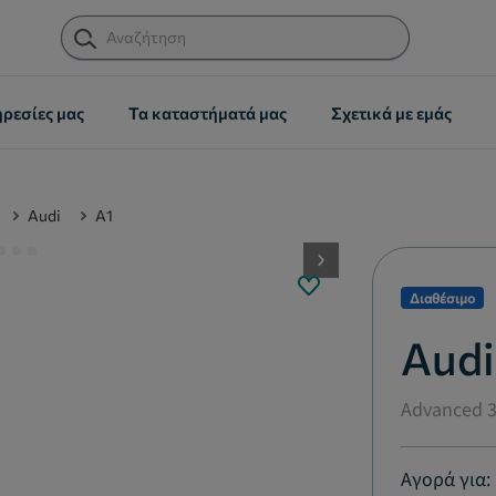
ηρεσίες μας
Τα καταστήματά μας
Σχετικά με εμάς
Audi
A1
button.next
Διαθέσιμο
Audi
Advanced 30
Αγορά για: