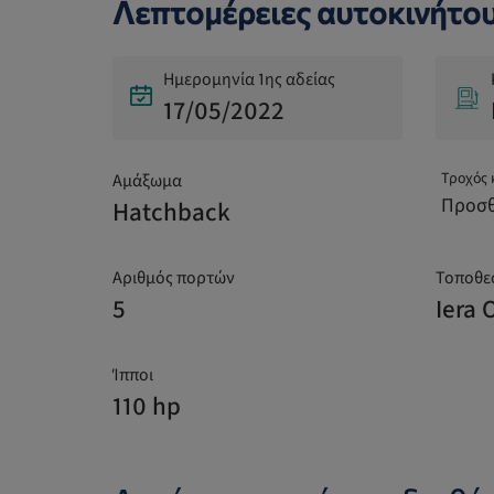
Λεπτομέρειες αυτοκινήτο
Ημερομηνία 1ης αδείας
17/05/2022
Τροχός 
Αμάξωμα
Προσθ
Hatchback
Αριθμός πορτών
Τοποθε
5
Iera 
Ίπποι
110 hp