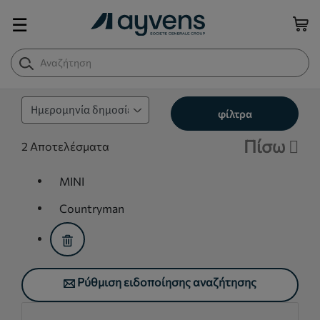
☰
φίλτρα
Πίσω
2
Αποτελέσματα
MINI
assistive.text.remove.filter.button
Countryman
assistive.text.remove.filter.button
Ρύθμιση ειδοποίησης αναζήτησης