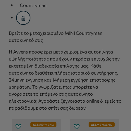
assistive.text.remove.filter.button
Countryman
assistive.text.remove.filter.button
Βρείτε το μεταχειρισμένο MINI Countryman
αυτοκίνητό σας
Η Ayvens προσφέρει μεταχειρισμένα αυτοκίνητα
υψηλής ποιότητας που έχουν περάσει επιτυχώς την
εκτεταμένη διαδικασία επιλογής μας. Κάθε
αυτοκίνητο διαθέτει πλήρες ιστορικό συντήρησης,
24μηνη εγγύηση και 14ήμερη εγγύηση επιστροφής
χρημάτων. Το γνωρίζατε, πως μπορείτε να
αγοράσετε το επόμενο σας αυτοκίνητο
ηλεκτρονικά; Αγοράστε ξέγνοιαστα online & εμείς το
παραδίδουμε στο σπίτι σας δωρεάν.
ΔΕΣΜΕΥΜΈΝΟ
ΔΕΣΜΕΥΜΈΝΟ