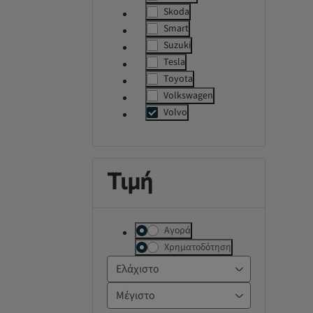
label.refinement
Skoda
label.refinement
Smart
label.refinement
Suzuki
label.refinement
Tesla
label.refinement
Toyota
label.refinement
Volkswagen
label.refinement
Volvo
msg.assistive
Τιμή
Αγορά
Χρηματοδότηση