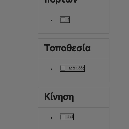
4
label.refinement
Τοποθεσία
Ιερά Οδός
label.refinement
Κίνηση
4x4
label.refinement