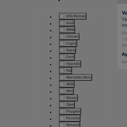
Vo
Alfa Romeo
label.refinement
T8
Audi
In
label.refinement
BMW
label.refinement
Plu
Citroen
E
label.refinement
Cupra
χλ
label.refinement
Dacia
label.refinement
Αγ
Ford
label.refinement
Χρη
Hyundai
label.refinement
Kia
label.refinement
Mercedes-Benz
label.refinement
MINI
label.refinement
Mini
label.refinement
Nissan
label.refinement
Opel
label.refinement
Peugeot
label.refinement
Porsche
label.refinement
Renault