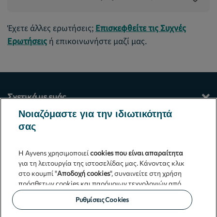
Έχετε άλλες ερωτήσεις;
Επισκεφθείτε τις Συχνές
Ερωτήσεις
ή επικοινωνήστε μαζί μας.
Σχετικά με εμάς
Νοιαζόμαστε για την ιδιωτικότητά
Οι υπηρεσίες μας
σας
Επικοινωνία
Η Ayvens χρησιμοποιεί
cookies που είναι απαραίτητα
για τη λειτουργία της ιστοσελίδας μας. Κάνοντας κλικ
Γενικοί όροι και προϋποθέσεις
στο κουμπί "
Αποδοχή cookies
", συναινείτε στη χρήση
πρόσθετων cookies και παρόμοιων τεχνολογιών από
Ayvens Greece
τη Ayvens και τους συνεργάτες μας, που αναλύουν την
Ρυθμίσεις Cookies
επισκεψιμότητα στο διαδίκτυο, τη διαδικτυακή
συμπεριφορά και παρέχουν λειτουργίες μέσων