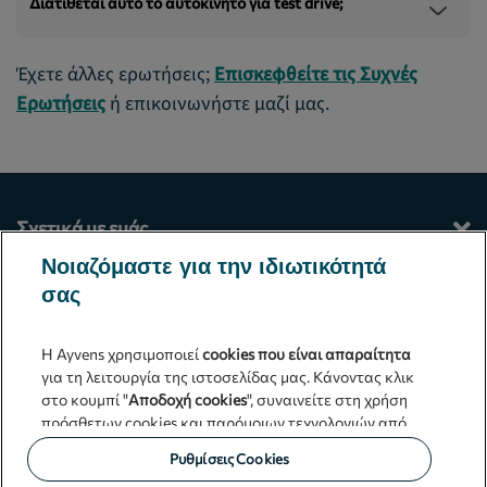
Διατίθεται αυτό το αυτοκίνητο για test drive;
Έχετε άλλες ερωτήσεις;
Επισκεφθείτε τις Συχνές
Ερωτήσεις
ή επικοινωνήστε μαζί μας.
Σχετικά με εμάς
Νοιαζόμαστε για την ιδιωτικότητά
Οι υπηρεσίες μας
σας
Επικοινωνία
Η Ayvens χρησιμοποιεί
cookies που είναι απαραίτητα
για τη λειτουργία της ιστοσελίδας μας. Κάνοντας κλικ
Γενικοί όροι και προϋποθέσεις
στο κουμπί "
Αποδοχή cookies
", συναινείτε στη χρήση
πρόσθετων cookies και παρόμοιων τεχνολογιών από
Ayvens Greece
τη Ayvens και τους συνεργάτες μας, που αναλύουν την
Ρυθμίσεις Cookies
επισκεψιμότητα στο διαδίκτυο, τη διαδικτυακή