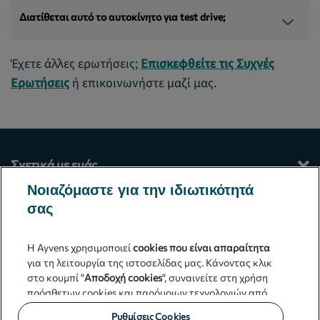
Διατίθεται αυτό το αυτοκίνητο για test drive;
Έχετε άλλες ερωτήσεις;
Επισκεφθείτε τις Συχνές
Ερωτήσεις
ή επικοινωνήστε μαζί μας.
Σχετικά με εμάς
Νοιαζόμαστε για την ιδιωτικότητά
Οι υπηρεσίες μας
σας
Επικοινωνία
Η Ayvens χρησιμοποιεί
cookies που είναι απαραίτητα
για τη λειτουργία της ιστοσελίδας μας. Κάνοντας κλικ
Γενικοί όροι και προϋποθέσεις
στο κουμπί "
Αποδοχή cookies
", συναινείτε στη χρήση
πρόσθετων cookies και παρόμοιων τεχνολογιών από
Ayvens Greece
τη Ayvens και τους συνεργάτες μας, που αναλύουν την
Ρυθμίσεις Cookies