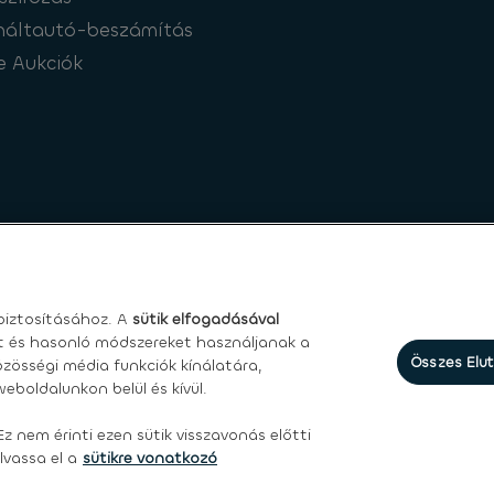
náltautó-beszámítás
e Aukciók
iztosításához. A
sütik elfogadásával
et és hasonló módszereket használjanak a
Összes Elu
zösségi média funkciók kínálatára,
eboldalunkon belül és kívül.
asználási feltételek
|
Személyes adatokkal kapcsolatos jogok
Ez nem érinti ezen sütik visszavonás előtti
lvassa el a
sütikre vonatkozó