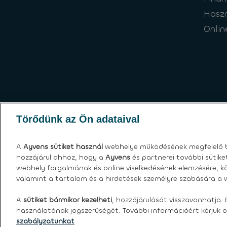
Hasz
Onlin
Törődünk az Ön adataival
A
Ayvens
sütiket használ
webhelye működésének megfelelő b
hozzájárul ahhoz, hogy a
Ayvens
és partnerei további sütik
webhely forgalmának és online viselkedésének elemzésére, kö
valamint a tartalom és a hirdetések személyre szabására a w
Sütik
|
Globális adatvédelmi nyilatkozat
|
Felh
A
sütiket bármikor kezelheti
, hozzájárulását visszavonhatja. 
©
2026 Ayvens.
használatának jogszerűségét. További információért kérjük o
szabályzatunkat