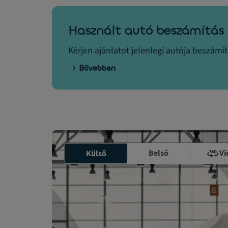
Használt autó beszámítás
Kérjen ajánlatot jelenlegi autója beszámí
Bővebben
Belső
Vi
Külső