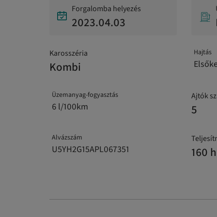
Forgalomba helyezés
2023.04.03
Hajtás
Karosszéria
Elsők
Kombi
Üzemanyag-fogyasztás
Ajtók s
6 l/100km
5
Alvázszám
Teljesí
U5YH2G15APL067351
160 