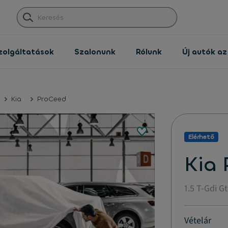
zolgáltatások
Szalonunk
Rólunk
Új autók a
Kia
ProCeed
Elérhető
Kia
1.5 T-Gdi G
Vételár