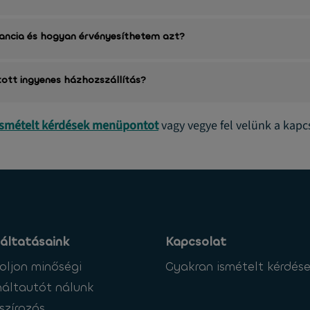
rancia és hogyan érvényesíthetem azt?
tott ingyenes házhozszállítás?
ismételt kérdések menüpontot
vagy vegye fel velünk a kapc
áltatásaink
Kapcsolat
oljon minőségi
Gyakran ismételt kérdés
áltautót nálunk
szírozás