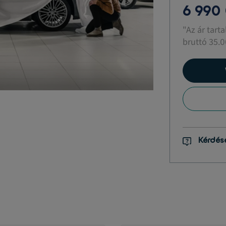
6 990
"Az ár tart
bruttó 35.0
Kérdés