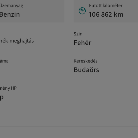
Üzemanyag
Futott kilométer
Benzin
106 862 km
Szín
erék-meghajtás
Fehér
záma
Kereskedés
Budaörs
tmény HP
hp