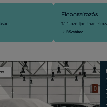
Finanszírozás
tására
Tájékozódjon finanszírozá
Bővebben
ew