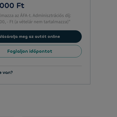
 000 Ft
almazza az ÁFA-t. Adminisztrációs díj:
00, - Ft (a vételár nem tartalmazza)"
Vásárolja meg az autót online
Foglaljon időpontot
e van?