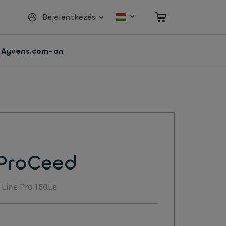
Bejelentkezés
z Ayvens.com-on
 ProCeed
t Line Pro 160Le