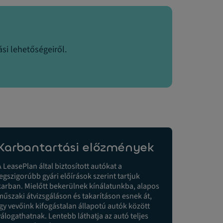
si lehetőségeiről.
Karbantartási előzmények
A LeasePlan által biztosított autókat a
legszigorúbb gyári előírások szerint tartjuk
karban. Mielőtt bekerülnek kínálatunkba, alapos
műszaki átvizsgáláson és takarításon esnek át,
így vevőink kifogástalan állapotú autók között
válogathatnak. Lentebb láthatja az autó teljes