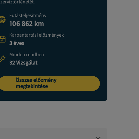
szerviztörténetét.
Futásteljesítmény
106 862 km
Karbantartási előzmények
3 éves
Minden rendben
32 Vizsgálat
Összes előzmény
megtekintése