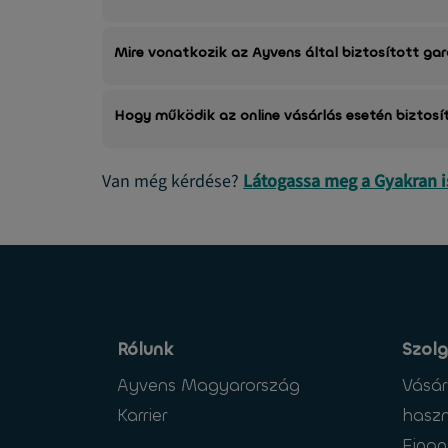
Mire vonatkozik az Ayvens által biztosított ga
Hogy működik az online vásárlás esetén biztosí
Van még kérdése?
Látogassa meg a Gyakran 
Rólunk
Szolg
Ayvens Magyarország
Vásár
Karrier
haszn
Finan