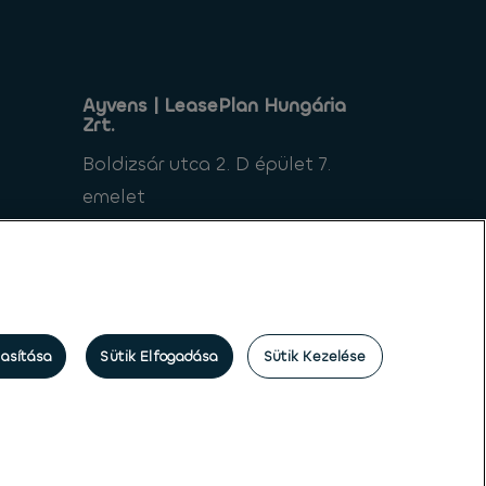
Ayvens | LeasePlan Hungária
Zrt.
Boldizsár utca 2. D épület 7.
emelet
1112 Budapest
Magyarország
tasítása
Sütik Elfogadása
Sütik Kezelése