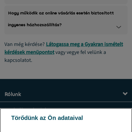
Hogy működik az online vásárlás esetén biztosított
ingyenes házhozszállítás?
Van még kérdése?
Látogassa meg a Gyakran ismételt
kérdések menüpontot
vagy vegye fel velünk a
kapcsolatot.
Rólunk
Szolgáltatásaink
Törődünk az Ön adataival
Kapcsolat