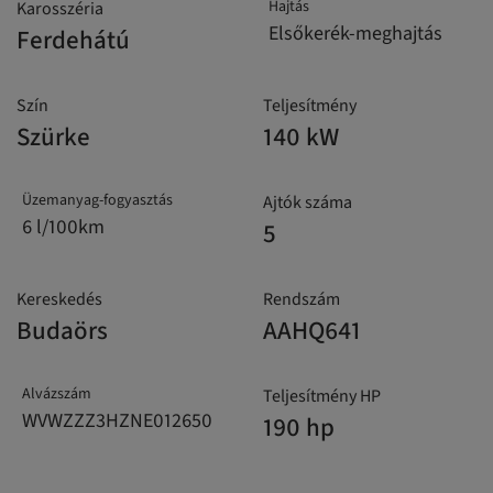
Hajtás
Karosszéria
Elsőkerék-meghajtás
Ferdehátú
Szín
Teljesítmény
Szürke
140 kW
Üzemanyag-fogyasztás
Ajtók száma
6 l/100km
5
Kereskedés
Rendszám
Budaörs
AAHQ641
Alvázszám
Teljesítmény HP
WVWZZZ3HZNE012650
190 hp