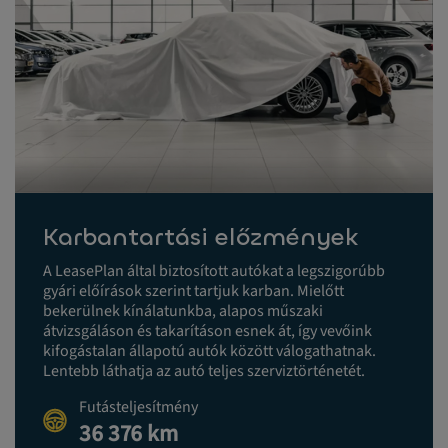
Karbantartási előzmények
A LeasePlan által biztosított autókat a legszigorúbb
gyári előírások szerint tartjuk karban. Mielőtt
bekerülnek kínálatunkba, alapos műszaki
átvizsgáláson és takarításon esnek át, így vevőink
kifogástalan állapotú autók között válogathatnak.
Lentebb láthatja az autó teljes szerviztörténetét.
Futásteljesítmény
36 376 km