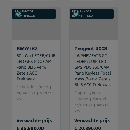
BINNENKORT
BINNENKORT
BESCHIKBAAR
BESCHIKBAAR
BMW iX3
Peugeot 3008
80 kWh LEDER/CUIR
1.6 PHEV EAT8 GT
LED GPS PDC CAM
LEDER/CUIR LED
Pano BLIS Verw.
GPS PDC 360°CAM
Zetels ACC
Pano Keyless Focal
Trekhaak
Mass./Verw. Zetels
BLIS ACC Trekhaak
Elektrisch
Other
Plug-in hybride
19/04/2021
53.922
benzine
Euro 6d
km
23/11/2021
48.596
km
Verwachte prijs
Verwachte prijs
€ 35.990,00
€ 20.890,00