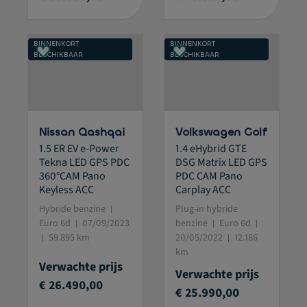
BINNENKORT
BINNENKORT
BESCHIKBAAR
BESCHIKBAAR
Nissan Qashqai
Volkswagen Golf
1.5 ER EV e-Power
1.4 eHybrid GTE
Tekna LED GPS PDC
DSG Matrix LED GPS
360°CAM Pano
PDC CAM Pano
Keyless ACC
Carplay ACC
Hybride benzine
Plug-in hybride
Euro 6d
07/09/2023
benzine
Euro 6d
59.895 km
20/05/2022
12.186
km
Verwachte prijs
Verwachte prijs
€ 26.490,00
€ 25.990,00