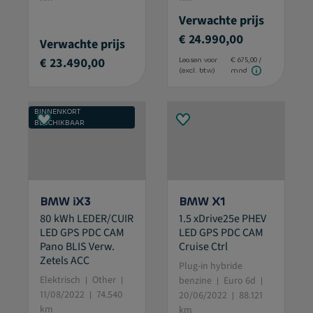
Verwachte prijs
€ 24.990,00
Verwachte prijs
€ 23.490,00
Leasen voor
€ 675,00 /
(excl. btw)
mnd
BINNENKORT
BESCHIKBAAR
BMW iX3
BMW X1
80 kWh LEDER/CUIR
1.5 xDrive25e PHEV
LED GPS PDC CAM
LED GPS PDC CAM
Pano BLIS Verw.
Cruise Ctrl
Zetels ACC
Plug-in hybride
Elektrisch
Other
benzine
Euro 6d
11/08/2022
74.540
20/06/2022
88.121
km
km