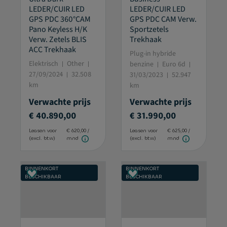
LEDER/CUIR LED
LEDER/CUIR LED
GPS PDC 360°CAM
GPS PDC CAM Verw.
Pano Keyless H/K
Sportzetels
Verw. Zetels BLIS
Trekhaak
ACC Trekhaak
Plug-in hybride
Elektrisch
Other
benzine
Euro 6d
27/09/2024
32.508
31/03/2023
52.947
km
km
Verwachte prijs
Verwachte prijs
€ 40.890,00
€ 31.990,00
Leasen voor
€ 620,00 /
Leasen voor
€ 625,00 /
(excl. btw)
mnd
(excl. btw)
mnd
BINNENKORT
BINNENKORT
BESCHIKBAAR
BESCHIKBAAR