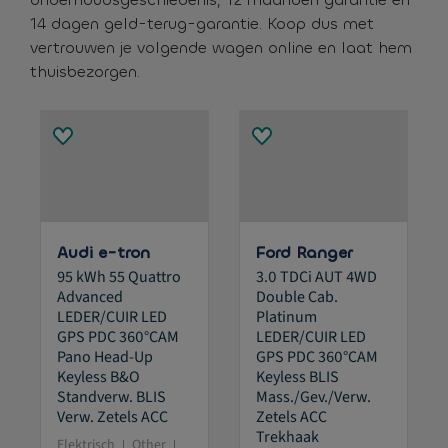
14 dagen geld-terug-garantie. Koop dus met
vertrouwen je volgende wagen online en laat hem
thuisbezorgen.
Audi e-tron
Ford Ranger
95 kWh 55 Quattro
3.0 TDCi AUT 4WD
Advanced
Double Cab.
LEDER/CUIR LED
Platinum
GPS PDC 360°CAM
LEDER/CUIR LED
Pano Head-Up
GPS PDC 360°CAM
Keyless B&O
Keyless BLIS
Standverw. BLIS
Mass./Gev./Verw.
Verw. Zetels ACC
Zetels ACC
Trekhaak
Elektrisch
Other