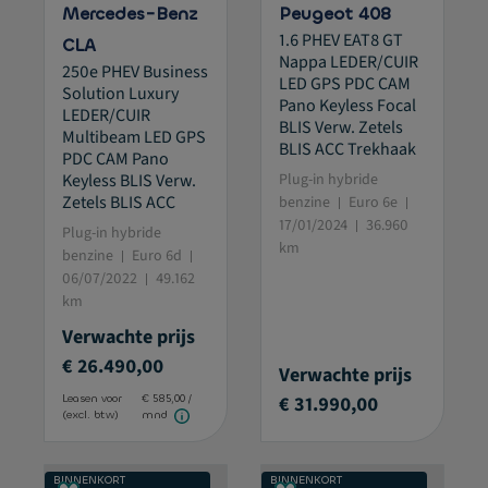
Mercedes-Benz
Peugeot 408
1.6 PHEV EAT8 GT
CLA
Nappa LEDER/CUIR
250e PHEV Business
LED GPS PDC CAM
Solution Luxury
Pano Keyless Focal
LEDER/CUIR
BLIS Verw. Zetels
Multibeam LED GPS
BLIS ACC Trekhaak
PDC CAM Pano
Keyless BLIS Verw.
Plug-in hybride
Zetels BLIS ACC
benzine
Euro 6e
17/01/2024
36.960
Plug-in hybride
km
benzine
Euro 6d
06/07/2022
49.162
km
Verwachte prijs
€ 26.490,00
Verwachte prijs
€ 31.990,00
Leasen voor
€ 585,00 /
(excl. btw)
mnd
BINNENKORT
BINNENKORT