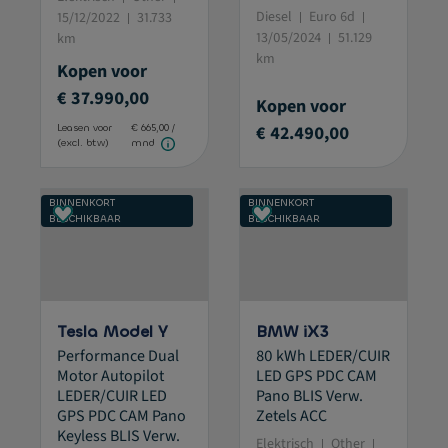
Diesel
Euro 6d
15/12/2022
31.733
13/05/2024
51.129
km
km
Kopen voor
€ 37.990,00
Kopen voor
€ 42.490,00
Leasen voor
€ 665,00 /
(excl. btw)
mnd
BINNENKORT
BINNENKORT
BESCHIKBAAR
BESCHIKBAAR
Tesla Model Y
BMW iX3
Performance Dual
80 kWh LEDER/CUIR
Motor Autopilot
LED GPS PDC CAM
LEDER/CUIR LED
Pano BLIS Verw.
GPS PDC CAM Pano
Zetels ACC
Keyless BLIS Verw.
Elektrisch
Other