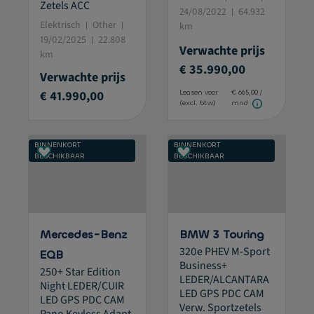
Zetels ACC
24/08/2022
64.932
Elektrisch
Other
km
19/02/2025
22.808
Verwachte prijs
km
€ 35.990,00
Verwachte prijs
€ 41.990,00
Leasen voor
€ 665,00 /
(excl. btw)
mnd
BINNENKORT
BINNENKORT
BESCHIKBAAR
BESCHIKBAAR
Mercedes-Benz
BMW 3 Touring
320e PHEV M-Sport
EQB
Business+
250+ Star Edition
LEDER/ALCANTARA
Night LEDER/CUIR
LED GPS PDC CAM
LED GPS PDC CAM
Verw. Sportzetels
Pano Keyless Adapt.