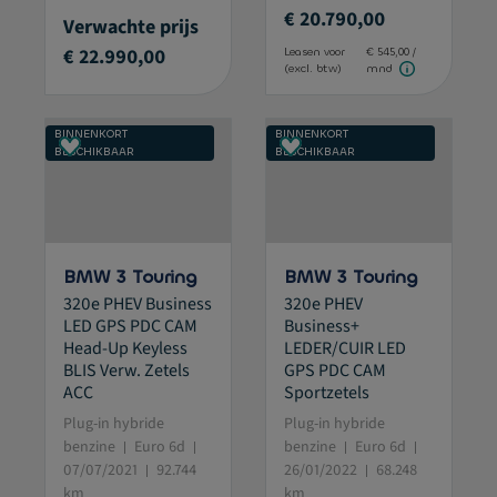
€ 20.790,00
Verwachte prijs
€ 22.990,00
Leasen voor
€ 545,00 /
(excl. btw)
mnd
BINNENKORT
BINNENKORT
BESCHIKBAAR
BESCHIKBAAR
BMW 3 Touring
BMW 3 Touring
320e PHEV Business
320e PHEV
LED GPS PDC CAM
Business+
Head-Up Keyless
LEDER/CUIR LED
BLIS Verw. Zetels
GPS PDC CAM
ACC
Sportzetels
Plug-in hybride
Plug-in hybride
benzine
Euro 6d
benzine
Euro 6d
07/07/2021
92.744
26/01/2022
68.248
km
km