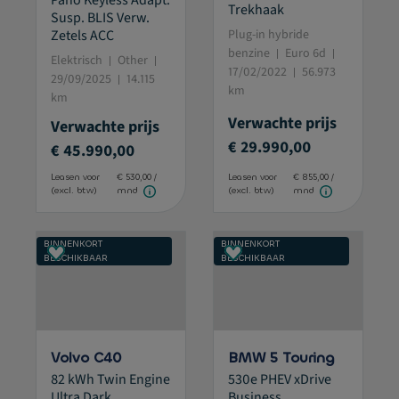
Trekhaak
Susp. BLIS Verw.
Zetels ACC
Plug-in hybride
benzine
Euro 6d
Elektrisch
Other
17/02/2022
56.973
29/09/2025
14.115
km
km
Verwachte prijs
Verwachte prijs
€ 29.990,00
€ 45.990,00
Leasen voor
€ 530,00 /
Leasen voor
€ 855,00 /
(excl. btw)
mnd
(excl. btw)
mnd
BINNENKORT
BINNENKORT
BESCHIKBAAR
BESCHIKBAAR
Volvo C40
BMW 5 Touring
82 kWh Twin Engine
530e PHEV xDrive
Ultra Dark
Business