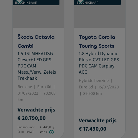
BESCHIKBAAR
BESCHIKBAAR
Škoda Octavia
Toyota Corolla
Combi
Touring Sports
1.5 TSI MHEV DSG
1.8 Hybrid Dynamic
Clever+ LED GPS
Plus e-CVT LED GPS
PDC CAM
PDC CAM Carplay
Mass./Verw. Zetels
ACC
Trekhaak
Hybride benzine
Benzine
Euro 6d
Euro 6d
15/07/2020
01/07/2022
70.968
89.908 km
km
Verwachte prijs
€ 20.790,00
Verwachte prijs
€ 17.490,00
Leasen voor
€ 445,00 /
(excl. btw)
mnd