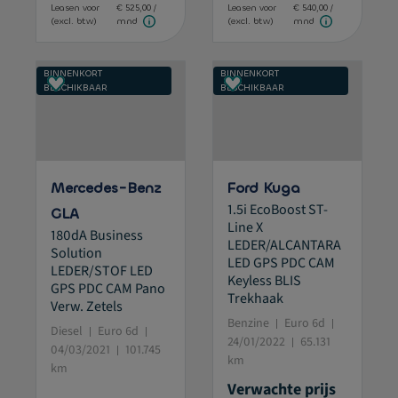
Leasen voor
€ 525,00 /
Leasen voor
€ 540,00 /
(excl. btw)
mnd
(excl. btw)
mnd
BINNENKORT
BINNENKORT
BESCHIKBAAR
BESCHIKBAAR
Mercedes-Benz
Ford Kuga
1.5i EcoBoost ST-
GLA
Line X
180dA Business
LEDER/ALCANTARA
Solution
LED GPS PDC CAM
LEDER/STOF LED
Keyless BLIS
GPS PDC CAM Pano
Trekhaak
Verw. Zetels
Benzine
Euro 6d
Diesel
Euro 6d
24/01/2022
65.131
04/03/2021
101.745
km
km
Verwachte prijs