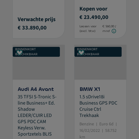
Kopen voor
€ 23.490,00
Verwachte prijs
€ 33.890,00
Leasen voor
€ 560,00 /
(excl. btw)
mnd
BINNENKORT
BINNENKORT
BESCHIKBAAR
BESCHIKBAAR
Audi A4 Avant
BMW X1
35 TFSI S-Tronic S-
1.5 sDrive18i
line Business+ Ed.
Business GPS PDC
Shadow
Cruise Ctrl
LEDER/CUIR LED
Trekhaak
GPS PDC CAM
Benzine
Euro 6d
Keyless Verw.
16/02/2022
58.752
Sportzetels BLIS
km