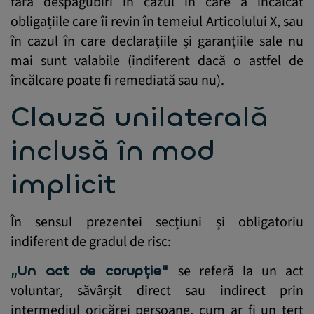
fără despăgubiri în cazul în care a încălcat
obligațiile care îi revin în temeiul Articolului X, sau
în cazul în care declarațiile și garanțiile sale nu
mai sunt valabile (indiferent dacă o astfel de
încălcare poate fi remediată sau nu).
Clauză unilaterală
inclusă în mod
implicit
În sensul prezentei secțiuni și obligatoriu
indiferent de gradul de risc:
„Un act de corupție"
se referă la un act
voluntar, săvârșit direct sau indirect prin
intermediul oricărei persoane, cum ar fi un terț