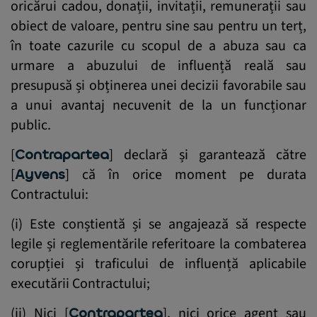
oricărui cadou, donații, invitații, remunerații sau
obiect de valoare, pentru sine sau pentru un terț,
în toate cazurile cu scopul de a abuza sau ca
urmare a abuzului de influență reală sau
presupusă și obținerea unei decizii favorabile sau
a unui avantaj necuvenit de la un funcționar
public.
[
Contrapartea
] declară și garantează către
[
Ayvens
] că în orice moment pe durata
Contractului:
(i) Este conștientă și se angajează să respecte
legile și reglementările referitoare la combaterea
corupției și traficului de influență aplicabile
executării Contractului;
(ii) Nici [
Contrapartea
], nici orice agent sau