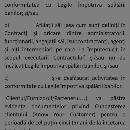
conformitatea cu Legile împotriva spălării
banilor; și/sau
b)
Afiliații săi [așa cum sunt definiți în
Contract] și oricare dintre administratorii,
funcționarii, angajații săi, [subcontractanți, agenți
și alți intermediari pe care i-a împuternicit în
scopul executării Contractului] și/sau nu au
încălcat Legile împotriva spălării banilor, și/sau
c)
și-a desfășurat activitatea în
conformitate cu Legile împotriva spălării banilor.
[Clientul/Furnizorul/Partenerul…] va păstra
evidența documentelor privind Cunoașterea
clientului (Know Your Customer) pentru o
perioadă de cel puțin cinci (5) ani de la încetarea