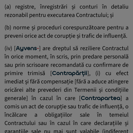
(a) registre, înregistrări și conturi în detaliu
rezonabil pentru executarea Contractului; și
(b) norme și proceduri corespunzătoare pentru a
preveni orice act de corupție și trafic de influență.
(iv) [
Ayvens
] are dreptul să reziliere Contractul
în orice moment, în scris, prin predare personală
sau prin scrisoare recomandată cu confirmare de
primire trimisă [
Contrapărții
], (i) cu efect
imediat și fără compensație [fără a aduce atingere
oricărei alte prevederi din Termenii și condițiile
generale] în cazul în care [
Contrapartea
] a
comis un act de corupție sau trafic de influență, o
încălcare a obligațiilor sale în temeiul
Contractului sau în cazul în care declarațiile și
garanțiile sale nu mai sunt valabile (indiferent