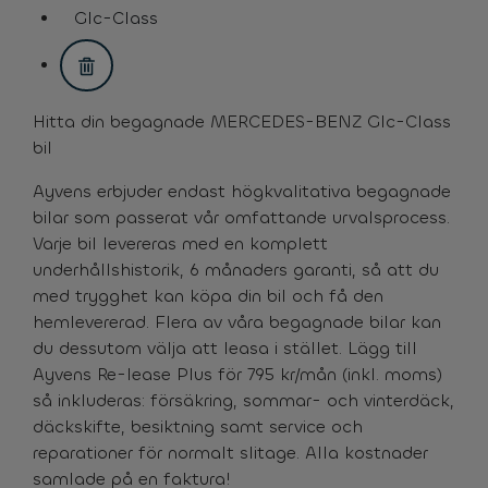
assistive.text.remove.filter.button
Glc-Class
assistive.text.remove.filter.button
Hitta din begagnade MERCEDES-BENZ Glc-Class
bil
Ayvens erbjuder endast högkvalitativa begagnade
bilar som passerat vår omfattande urvalsprocess.
Varje bil levereras med en komplett
underhållshistorik, 6 månaders garanti, så att du
med trygghet kan köpa din bil och få den
hemlevererad. Flera av våra begagnade bilar kan
du dessutom välja att leasa i stället. Lägg till
Ayvens Re-lease Plus för 795 kr/mån (inkl. moms)
så inkluderas: försäkring, sommar- och vinterdäck,
däckskifte, besiktning samt service och
reparationer för normalt slitage. Alla kostnader
samlade på en faktura!