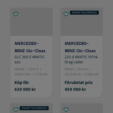
SNART TILLGÄNGLIG
MERCEDES-
MERCEDES-
BENZ Glc-Class
BENZ Glc-Class
GLC 300 E 4MATIC
220 d 4MATIC 197hk
aut.
Drag Läder
Hybrid
Euro 6
Diesel
Euro 6
2024-11-08
2 774 mil
2023-06-16
8 560 mil
Köp för
Förväntat pris
639 000 kr
459 000 kr
SNART TILLGÄNGLIG