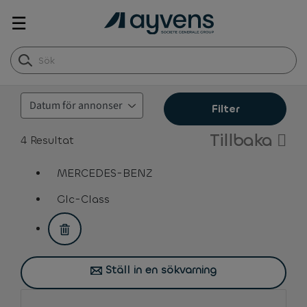
☰
Filter
Tillbaka
4
Resultat
MERCEDES-BENZ
assistive.text.remove.filter.button
Glc-Class
assistive.text.remove.filter.button
Ställ in en sökvarning