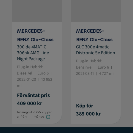
MERCEDES-
MERCEDES-
BENZ Glc-Class
BENZ Glc-Class
300 de 4MATIC
GLC 300e 4matic
306hk AMG Line
Distronic Se Edition
Night Package
Plug-in Hybrid:
Plug-in Hybrid:
Bensin/el
Euro 6
Diesel/el
Euro 6
2021-03-11
4 727 mil
2022-01-20
10 952
mil
Förväntat pris
409 000 kr
Köp för
389 000 kr
Leasingavt
6 295 kr / per
al från
månad