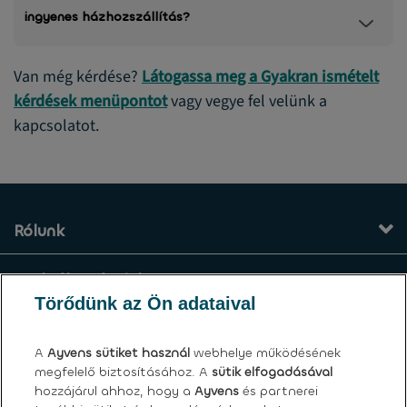
ingyenes házhozszállítás?
Van még kérdése?
Látogassa meg a Gyakran ismételt
kérdések menüpontot
vagy vegye fel velünk a
kapcsolatot.
Rólunk
Szolgáltatásaink
Törődünk az Ön adataival
Kapcsolat
A
Ayvens
sütiket használ
webhelye működésének
megfelelő biztosításához. A
sütik elfogadásával
Általános felhasználási feltételek
hozzájárul ahhoz, hogy a
Ayvens
és partnerei