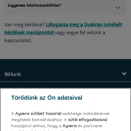
ingyenes házhozszállítás?
Van még kérdése?
Látogassa meg a Gyakran ismételt
kérdések menüpontot
vagy vegye fel velünk a
kapcsolatot.
Rólunk
Szolgáltatásaink
Törődünk az Ön adataival
Kapcsolat
A
Ayvens
sütiket használ
webhelye működésének
megfelelő biztosításához. A
sütik elfogadásával
Általános felhasználási feltételek
hozzájárul ahhoz, hogy a
Ayvens
és partnerei