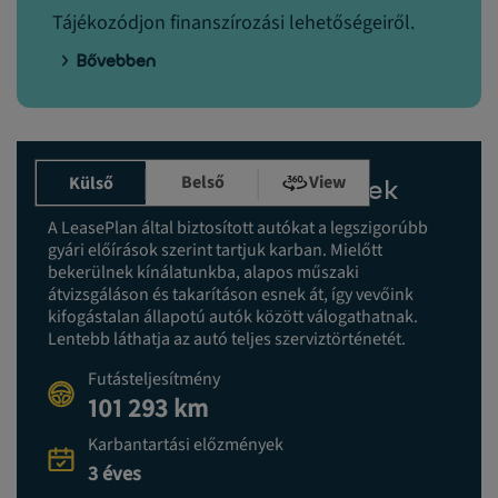
Tájékozódjon finanszírozási lehetőségeiről.
Bővebben
Belső
View
Külső
Karbantartási előzmények
A LeasePlan által biztosított autókat a legszigorúbb
gyári előírások szerint tartjuk karban. Mielőtt
bekerülnek kínálatunkba, alapos műszaki
átvizsgáláson és takarításon esnek át, így vevőink
kifogástalan állapotú autók között válogathatnak.
Lentebb láthatja az autó teljes szerviztörténetét.
Futásteljesítmény
101 293 km
Karbantartási előzmények
3 éves