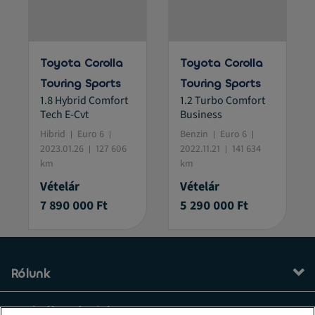
Toyota Corolla
Toyota Corolla
Touring Sports
Touring Sports
1.8 Hybrid Comfort
1.2 Turbo Comfort
Tech E-Cvt
Business
Hibrid
Euro 6
Benzin
Euro 6
2023.01.26
127 606
2022.11.21
141 634
km
km
Vételár
Vételár
7 890 000 Ft
5 290 000 Ft
Rólunk
Szolgáltatásaink