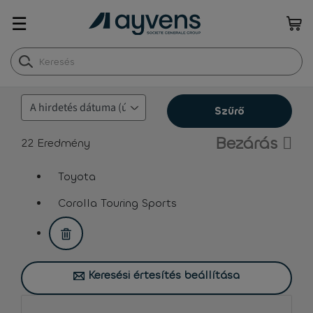
☰
Szűrő
Bezárás
22
Eredmény
Toyota
assistive.text.remove.filter.button
Corolla Touring Sports
assistive.text.remove.filter.button
Keresési értesítés beállítása