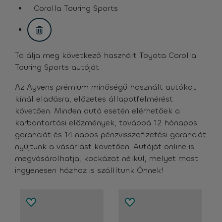
assistive.text.remove.filter.button
Corolla Touring Sports
assistive.text.remove.filter.button
Találja meg következő használt Toyota Corolla
Touring Sports autóját
Az Ayvens prémium minőségű használt autókat
kínál eladásra, előzetes állapotfelmérést
követően. Minden autó esetén elérhetőek a
karbantartási előzmények, továbbá 12 hónapos
garanciát és 14 napos pénzvisszafizetési garanciát
nyújtunk a vásárlást követően. Autóját online is
megvásárolhatja, kockázat nélkül, melyet most
ingyenesen házhoz is szállítunk Önnek!