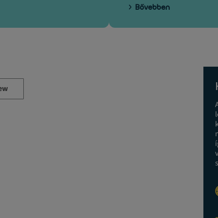
Bővebben
ew