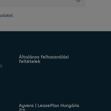
solatot.
Általános felhasználási
feltételek
ek
Ayvens | LeasePlan Hungária
Zrt.