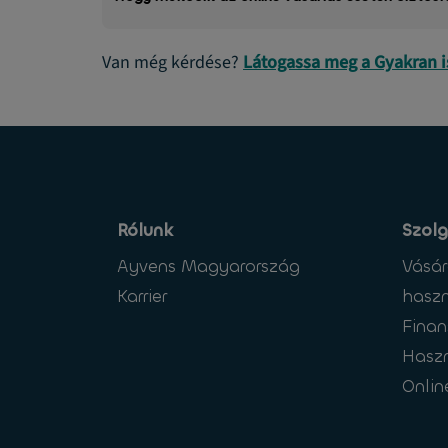
Van még kérdése?
Látogassa meg a Gyakran 
Rólunk
Szolg
Ayvens Magyarország
Vásár
Karrier
haszn
Finan
Hasz
Onlin