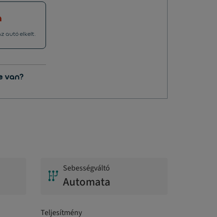
a
z autó elkelt.
e van?
Sebességváltó
Automata
Teljesítmény