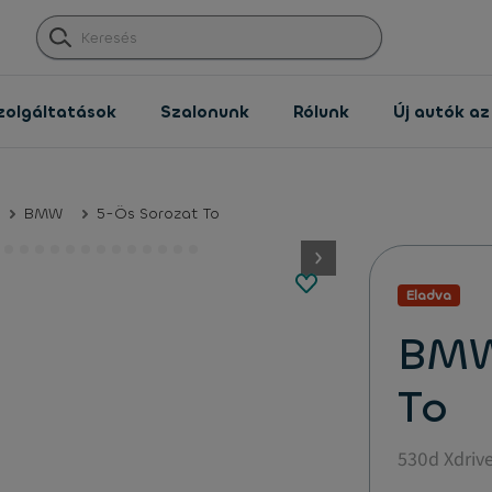
zolgáltatások
Szalonunk
Rólunk
Új autók a
BMW
5-Ös Sorozat To
button.next
Eladva
BMW
To
530d Xdrive