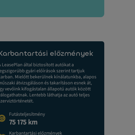
Karbantartási előzmények
A LeasePlan által biztosított autókat a
legszigorúbb gyári előírások szerint tartjuk
karban. Mielőtt bekerülnek kínálatunkba, alapos
műszaki átvizsgáláson és takarításon esnek át,
így vevőink kifogástalan állapotú autók között
válogathatnak. Lentebb láthatja az autó teljes
szerviztörténetét.
Futásteljesítmény
75 175 km
Karbantartási előzmények