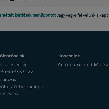
ismételt kérdések menüpontot
vagy vegye fel velünk a kapc
áltatásaink
Kapcsolat
oljon minőségi
Gyakran ismételt kérdés
áltautót nálunk
szírozás
náltautó-beszámítás
e Aukciók