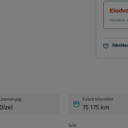
Eladv
Sajnáljuk, a
Kérdés
Üzemanyag
Futott kilométer
Dízel
75 175 km
Szín