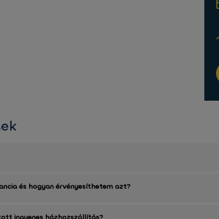
sek
rancia és hogyan érvényesíthetem azt?
tott ingyenes házhozszállítás?