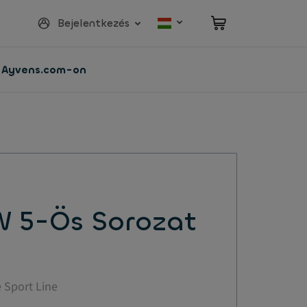
Bejelentkezés
z Ayvens.com-on
 5-Ös Sorozat
 Sport Line