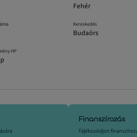
Fehér
záma
Kereskedés
Budaörs
tmény HP
hp
Finanszírozás
tására
Tájékozódjon finanszírozá