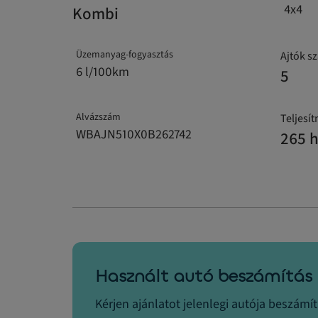
4x4
Kombi
Üzemanyag-fogyasztás
Ajtók s
6 l/100km
5
Alvázszám
Teljesí
WBAJN510X0B262742
265 
Használt autó beszámítás
Kérjen ajánlatot jelenlegi autója beszámí