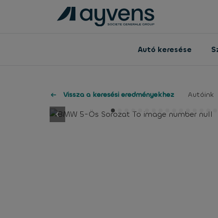
Autó keresése
S
Vissza a keresési eredményekhez
Autóink
button.previous