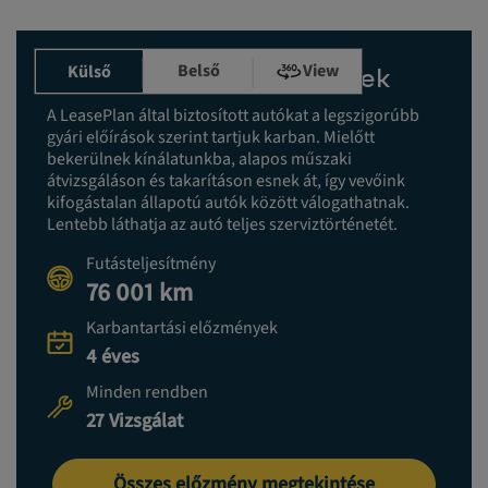
Belső
View
Külső
Karbantartási előzmények
A LeasePlan által biztosított autókat a legszigorúbb
gyári előírások szerint tartjuk karban. Mielőtt
bekerülnek kínálatunkba, alapos műszaki
átvizsgáláson és takarításon esnek át, így vevőink
kifogástalan állapotú autók között válogathatnak.
Lentebb láthatja az autó teljes szerviztörténetét.
Futásteljesítmény
76 001 km
Karbantartási előzmények
4 éves
Minden rendben
27 Vizsgálat
Összes előzmény megtekintése