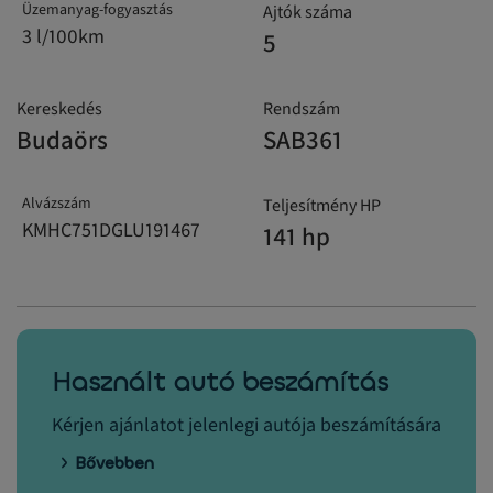
Üzemanyag-fogyasztás
Ajtók száma
3 l/100km
5
Kereskedés
Rendszám
Budaörs
SAB361
Alvázszám
Teljesítmény HP
KMHC751DGLU191467
141 hp
Használt autó beszámítás
Kérjen ajánlatot jelenlegi autója beszámítására
Bővebben