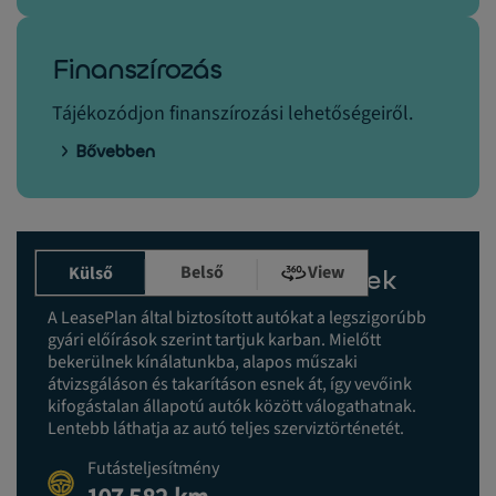
Finanszírozás
Tájékozódjon finanszírozási lehetőségeiről.
Bővebben
Belső
View
Külső
Karbantartási előzmények
A LeasePlan által biztosított autókat a legszigorúbb
gyári előírások szerint tartjuk karban. Mielőtt
bekerülnek kínálatunkba, alapos műszaki
átvizsgáláson és takarításon esnek át, így vevőink
kifogástalan állapotú autók között válogathatnak.
Lentebb láthatja az autó teljes szerviztörténetét.
Futásteljesítmény