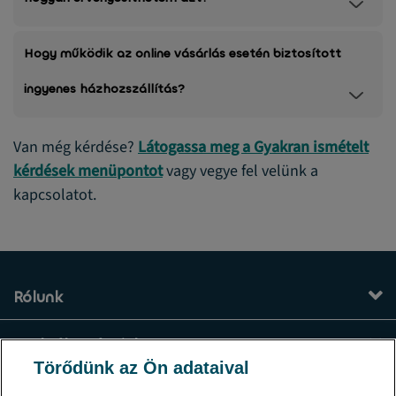
Hogy működik az online vásárlás esetén biztosított
ingyenes házhozszállítás?
Van még kérdése?
Látogassa meg a Gyakran ismételt
kérdések menüpontot
vagy vegye fel velünk a
kapcsolatot.
Rólunk
Szolgáltatásaink
Törődünk az Ön adataival
Kapcsolat