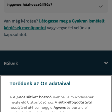
ingyenes házhozszállítás?
Van még kérdése?
Látogassa meg a Gyakran ismételt
kérdések menüpontot
vagy vegye fel velünk a
kapcsolatot.
Rólunk
Szolgáltatásaink
Törődünk az Ön adataival
Kapcsolat
A
Ayvens
sütiket használ
webhelye működésének
megfelelő biztosításához. A
sütik elfogadásával
Általános felhasználási feltételek
hozzájárul ahhoz, hogy a
Ayvens
és partnerei