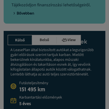
Tájékozódjon finanszírozási lehetőségeiről.
Bővebben
Belső
View
Külső
Karbantartási előzmények
A LeasePlan által biztosított autókat a legszigorúbb
gyári előírások szerint tartjuk karban. Mielőtt
bekerülnek kínálatunkba, alapos műszaki
átvizsgáláson és takarításon esnek át, így vevőink
kifogástalan állapotú autók között válogathatnak.
Lentebb láthatja az autó teljes szerviztörténetét.
Futásteljesítmény
151 495 km
Karbantartási előzmények
5 éves