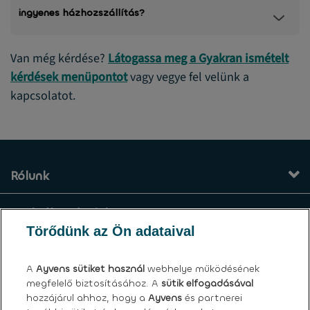
ingyenes házhozszállítás?
Van még kérdése?
Látogassa meg a Gyakran ismételt
kérdések menüpontot
vagy vegye fel velünk a
kapcsolatot.
Rólunk
Szolgáltatásaink
Törődünk az Ön adataival
Kapcsolat
A
Ayvens
sütiket használ
webhelye működésének
megfelelő biztosításához. A
sütik elfogadásával
Általános felhasználási feltételek
hozzájárul ahhoz, hogy a
Ayvens
és partnerei