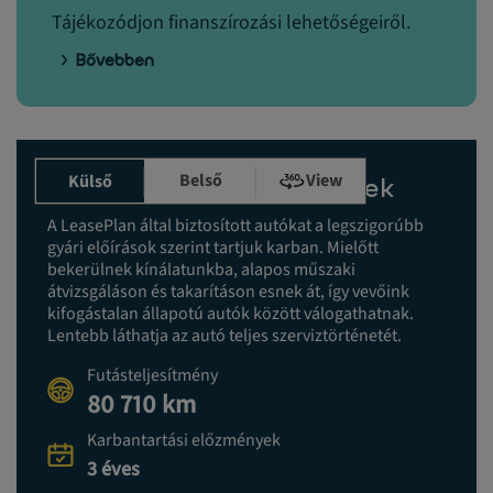
Tájékozódjon finanszírozási lehetőségeiről.
Bővebben
Belső
View
Külső
Karbantartási előzmények
A LeasePlan által biztosított autókat a legszigorúbb
gyári előírások szerint tartjuk karban. Mielőtt
bekerülnek kínálatunkba, alapos műszaki
átvizsgáláson és takarításon esnek át, így vevőink
kifogástalan állapotú autók között válogathatnak.
Lentebb láthatja az autó teljes szerviztörténetét.
Futásteljesítmény
80 710 km
Karbantartási előzmények
3 éves