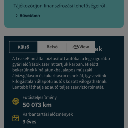
Tájékozódjon finanszírozási lehetőségeiről.
Bővebben
Belső
View
Külső
Karbantartási előzmények
A LeasePlan által biztosított autókat a legszigorúbb
gyári előírások szerint tartjuk karban. Mielőtt
bekerülnek kínálatunkba, alapos műszaki
átvizsgáláson és takarításon esnek át, így vevőink
kifogástalan állapotú autók között válogathatnak.
Lentebb láthatja az autó teljes szerviztörténetét.
Futásteljesítmény
50 073 km
Karbantartási előzmények
3 éves