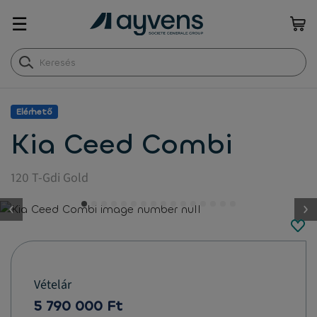
☰
Elérhető
Kia Ceed Combi
120 T-Gdi Gold
button.previous
Vételár
5 790 000 Ft