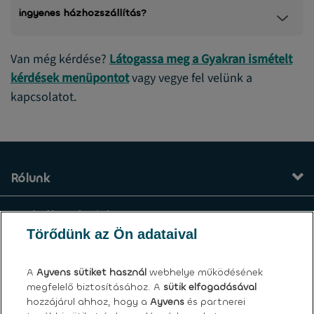
ingyenes házhozszállítás?
Van még kérdése?
Látogassa meg a Gyakran ismételt
kérdések menüpontot
vagy vegye fel velünk a
kapcsolatot.
Rólunk
Szolgáltatásaink
Törődünk az Ön adataival
Kapcsolat
A
Ayvens
sütiket használ
webhelye működésének
megfelelő biztosításához. A
sütik elfogadásával
Általános felhasználási feltételek
hozzájárul ahhoz, hogy a
Ayvens
és partnerei