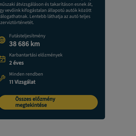
műszaki átvizsgáláson és takarításon esnek át,
így vevőink kifogástalan állapotú autók között
válogathatnak. Lentebb láthatja az autó teljes
szerviztörténetét.
Futásteljesítmény
38 686 km
Karbantartási előzmények
2 éves
Minden rendben
11 Vizsgálat
Összes előzmény
megtekintése