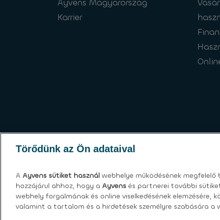
Ayvens Magyarország
Vásár
Karrier
haszn
Finan
Hasz
Onlin
Törődünk az Ön adataival
A
Ayvens
sütiket használ
webhelye működésének megfelelő b
hozzájárul ahhoz, hogy a
Ayvens
és partnerei további sütik
webhely forgalmának és online viselkedésének elemzésére, kö
valamint a tartalom és a hirdetések személyre szabására a w
Sütik
|
Globális adatvédelmi nyilatkozat
|
Felh