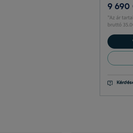
9 690
"Az ár tart
bruttó 35.0
Kérdés