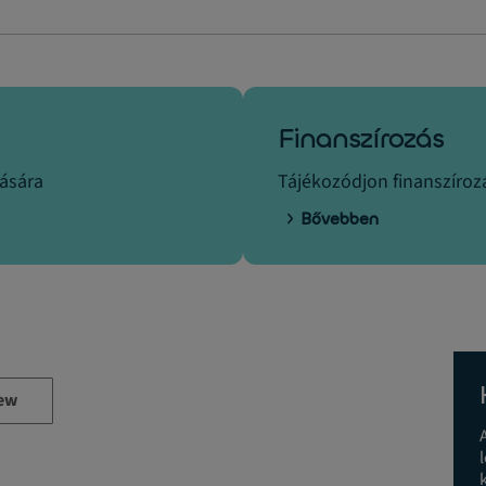
Finanszírozás
tására
Tájékozódjon finanszírozá
Bővebben
ew