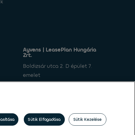
ek
Ayvens | LeasePlan Hungária
Zrt.
Boldizsár utca 2. D épület 7.
emelet
1112 Budapest
Magyarország
tasítása
Sütik Elfogadása
Sütik Kezelése