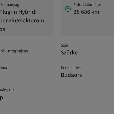
Üzemanyag
Futott kilométer
Plug-in Hybrid:
38 686 km
benzin/elektorom
os
Szín
erék-meghajtás
Szürke
záma
Kereskedés
Budaörs
tmény HP
hp