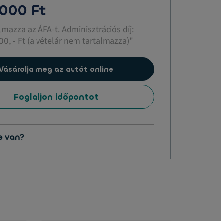
 000 Ft
almazza az ÁFA-t. Adminisztrációs díj:
00, - Ft (a vételár nem tartalmazza)"
Vásárolja meg az autót online
Foglaljon időpontot
e van?