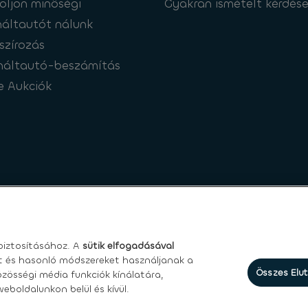
oljon minőségi
Gyakran ismételt kérdés
áltautót nálunk
szírozás
náltautó-beszámítás
e Aukciók
iztosításához. A
sütik elfogadásával
et és hasonló módszereket használjanak a
Összes Elu
zösségi média funkciók kínálatára,
eboldalunkon belül és kívül.
asználási feltételek
|
Személyes adatokkal kapcsolatos jogok