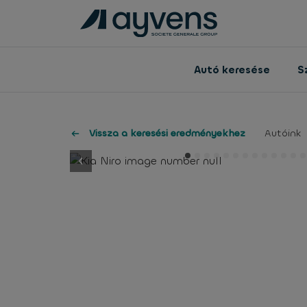
Autó keresése
S
Vissza a keresési eredményekhez
Autóink
button.previous