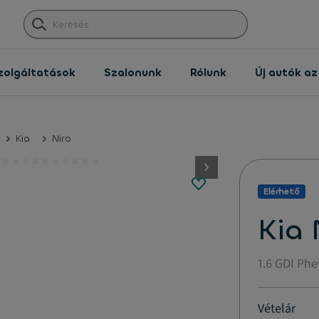
zolgáltatások
Szalonunk
Rólunk
Új autók a
Kia
Niro
button.next
Elérhető
Kia 
1.6 GDI Phe
Vételár