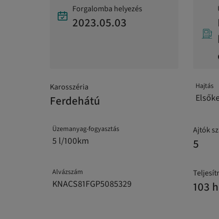
Forgalomba helyezés
2023.05.03
Hajtás
Karosszéria
Elsők
Ferdehátú
Üzemanyag-fogyasztás
Ajtók s
5 l/100km
5
Alvázszám
Teljesí
KNACS81FGP5085329
103 