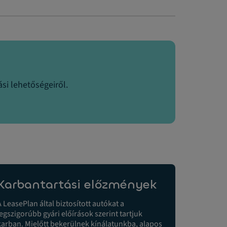
si lehetőségeiről.
Karbantartási előzmények
A LeasePlan által biztosított autókat a
legszigorúbb gyári előírások szerint tartjuk
karban. Mielőtt bekerülnek kínálatunkba, alapos