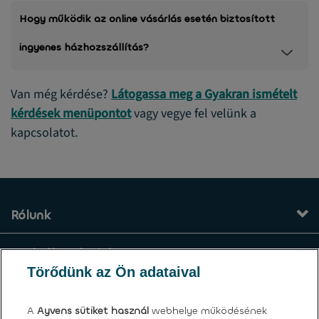
Hogy működik az online vásárlás esetén biztosított
ingyenes házhozszállítás?
Van még kérdése?
Látogassa meg a Gyakran ismételt
kérdések menüpontot
vagy vegye fel velünk a
kapcsolatot.
Rólunk
Szolgáltatásaink
Törődünk az Ön adataival
Kapcsolat
A
Ayvens
sütiket használ
webhelye működésének