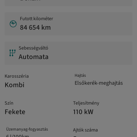
Futott kilométer
84 654 km
Sebességváltó
Automata
Hajtás
Karosszéria
Elsőkerék-meghajtás
Kombi
Szín
Teljesítmény
Fekete
110 kW
Üzemanyag-fogyasztás
Ajtók száma
6 l/100km