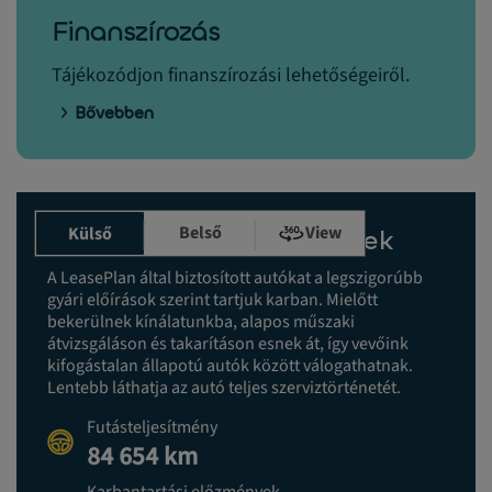
Finanszírozás
Tájékozódjon finanszírozási lehetőségeiről.
Bővebben
Belső
View
Külső
Karbantartási előzmények
A LeasePlan által biztosított autókat a legszigorúbb
gyári előírások szerint tartjuk karban. Mielőtt
bekerülnek kínálatunkba, alapos műszaki
átvizsgáláson és takarításon esnek át, így vevőink
kifogástalan állapotú autók között válogathatnak.
Lentebb láthatja az autó teljes szerviztörténetét.
Futásteljesítmény
84 654 km