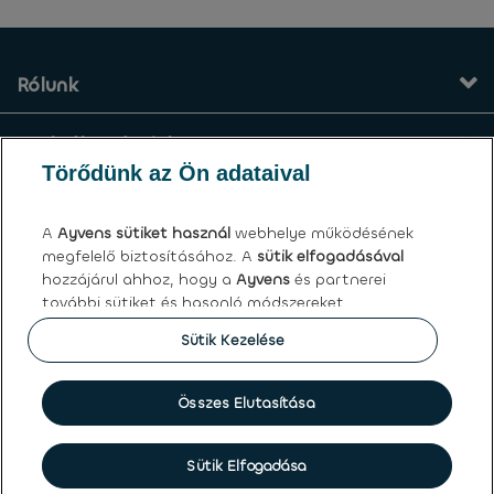
Rólunk
Szolgáltatásaink
Törődünk az Ön adataival
Kapcsolat
A
Ayvens
sütiket használ
webhelye működésének
megfelelő biztosításához. A
sütik elfogadásával
Általános felhasználási feltételek
hozzájárul ahhoz, hogy a
Ayvens
és partnerei
további sütiket és hasonló módszereket
Ayvens | LeasePlan Hungária Zrt.
használjanak a webhely forgalmának és online
Sütik Kezelése
viselkedésének elemzésére, közösségi média
funkciók kínálatára, valamint a tartalom és a
hirdetések személyre szabására a weboldalunkon
Összes Elutasítása
Sütik
|
Globális adatvédelmi nyilatkozat
|
Felhasználási
belül és kívül.
feltételek
|
Személyes adatokkal kapcsolatos jogok
©
2026 Ayvens.
A
sütiket bármikor kezelheti
, hozzájárulását
Sütik Elfogadása
visszavonhatja. Ez nem érinti ezen sütik