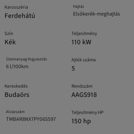
Hajtás
Karosszéria
Elsőkerék-meghajtás
Ferdehátú
Szín
Teljesítmény
Kék
110 kW
Üzemanyag-fogyasztás
Ajtók száma
6 l/100km
5
Kereskedés
Rendszám
Budaörs
AAGS918
Alvázszám
Teljesítmény HP
TMBAR8NX7PY065597
150 hp