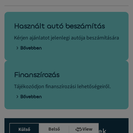
Használt autó beszámítás
Kérjen ajánlatot jelenlegi autója beszámítására
Bővebben
Finanszírozás
Tájékozódjon finanszírozási lehetőségeiről.
Bővebben
Belső
View
Külső
Karbantartási előzmények