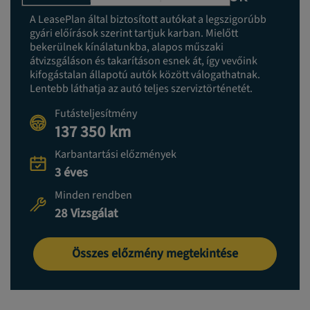
A LeasePlan által biztosított autókat a legszigorúbb
gyári előírások szerint tartjuk karban. Mielőtt
bekerülnek kínálatunkba, alapos műszaki
átvizsgáláson és takarításon esnek át, így vevőink
kifogástalan állapotú autók között válogathatnak.
Lentebb láthatja az autó teljes szerviztörténetét.
Futásteljesítmény
137 350 km
Karbantartási előzmények
3 éves
Minden rendben
28 Vizsgálat
Összes előzmény megtekintése