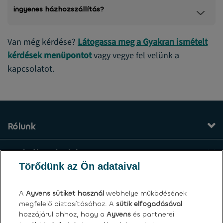
ingyenes házhozszállítás?
Van még kérdése?
Látogassa meg a Gyakran ismételt
kérdések menüpontot
vagy vegye fel velünk a
kapcsolatot.
Rólunk
Szolgáltatásaink
Törődünk az Ön adataival
Kapcsolat
A
Ayvens
sütiket használ
webhelye működésének
megfelelő biztosításához. A
sütik elfogadásával
Általános felhasználási feltételek
hozzájárul ahhoz, hogy a
Ayvens
és partnerei