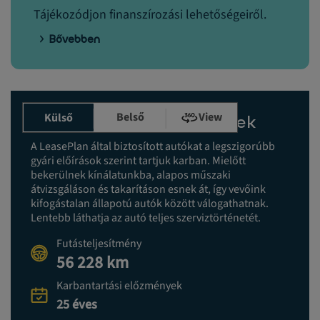
Tájékozódjon finanszírozási lehetőségeiről.
Bővebben
Belső
View
Külső
Karbantartási előzmények
A LeasePlan által biztosított autókat a legszigorúbb
gyári előírások szerint tartjuk karban. Mielőtt
bekerülnek kínálatunkba, alapos műszaki
átvizsgáláson és takarításon esnek át, így vevőink
kifogástalan állapotú autók között válogathatnak.
Lentebb láthatja az autó teljes szerviztörténetét.
Futásteljesítmény
56 228 km
Karbantartási előzmények
25 éves