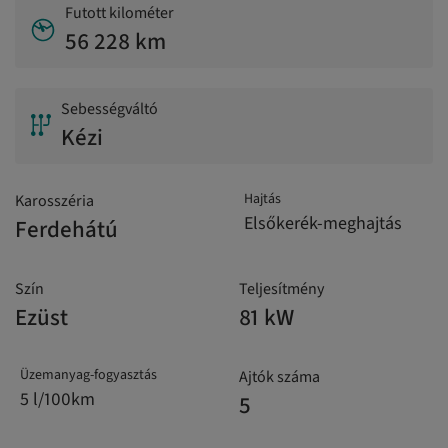
Futott kilométer
56 228 km
Sebességváltó
Kézi
Hajtás
Karosszéria
Elsőkerék-meghajtás
Ferdehátú
Szín
Teljesítmény
Ezüst
81 kW
Üzemanyag-fogyasztás
Ajtók száma
5 l/100km
5