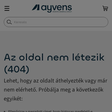
☰
Az oldal nem létezik
(404)
Lehet, hogy az oldalt áthelyezték vagy már
nem elérhető. Próbálja meg a következők
egyikét:
Ellenőrizze a megadott címet, hogy biztosan megfelelő-e.