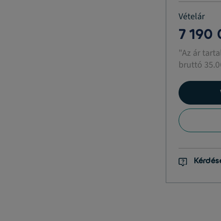
Vételár
7 190
"Az ár tart
bruttó 35.0
Kérdés