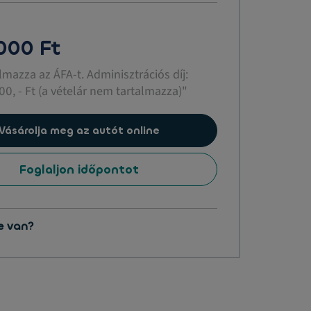
 000 Ft
almazza az ÁFA-t. Adminisztrációs díj:
00, - Ft (a vételár nem tartalmazza)"
Vásárolja meg az autót online
Foglaljon időpontot
e van?