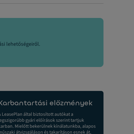
si lehetőségeiről.
Karbantartási előzmények
A LeasePlan által biztosított autókat a
legszigorúbb gyári előírások szerint tartjuk
karban. Mielőtt bekerülnek kínálatunkba, alapos
műszaki átvizsgáláson és takarításon esnek át,