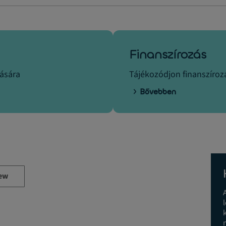
Finanszírozás
tására
Tájékozódjon finanszírozá
Bővebben
ew