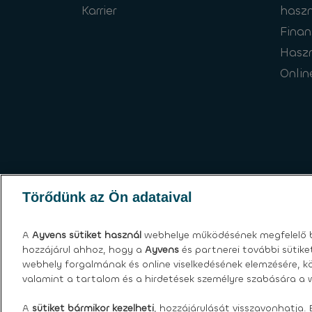
Karrier
haszn
Finan
Hasz
Onlin
Törődünk az Ön adataival
A
Ayvens
sütiket használ
webhelye működésének megfelelő b
hozzájárul ahhoz, hogy a
Ayvens
és partnerei további sütik
webhely forgalmának és online viselkedésének elemzésére, kö
valamint a tartalom és a hirdetések személyre szabására a w
Sütik
|
Globális adatvédelmi nyilatkozat
|
Felh
A
sütiket bármikor kezelheti
, hozzájárulását visszavonhatja. 