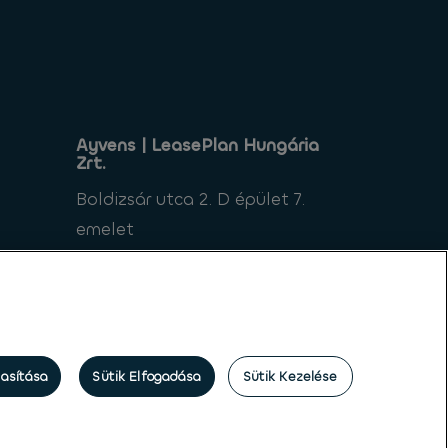
Ayvens | LeasePlan Hungária
Zrt.
Boldizsár utca 2. D épület 7.
emelet
1112 Budapest
Magyarország
tasítása
Sütik Elfogadása
Sütik Kezelése