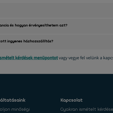
rancia és hogyan érvényesíthetem azt?
tott ingyenes házhozszállítás?
ismételt kérdések menüpontot
vagy vegye fel velünk a kapc
áltatásaink
Kapcsolat
oljon minőségi
Gyakran ismételt kérdés