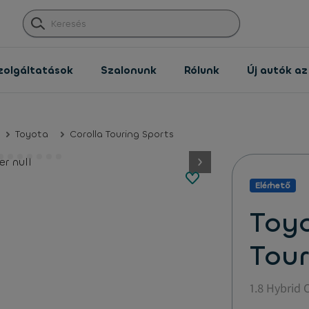
zolgáltatások
Szalonunk
Rólunk
Új autók a
Toyota
Corolla Touring Sports
button.next
Elérhető
Toyo
Tour
1.8 Hybrid 