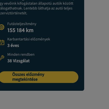
így vevőink kifogástalan állapotú autók között
válogathatnak. Lentebb láthatja az autó teljes
szerviztörténetét.
Futásteljesítmény
155 184 km
Karbantartási előzmények
3 éves
Minden rendben
38 Vizsgálat
Összes előzmény
megtekintése