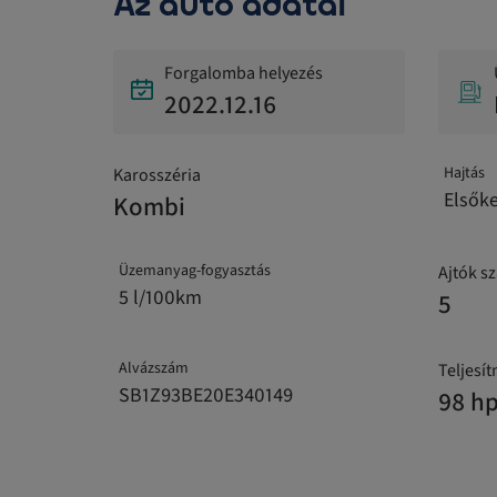
Az autó adatai
Forgalomba helyezés
2022.12.16
Hajtás
Karosszéria
Elsők
Kombi
Üzemanyag-fogyasztás
Ajtók s
5 l/100km
5
Alvázszám
Teljesí
SB1Z93BE20E340149
98 h