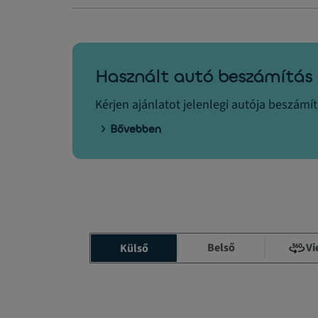
Használt autó beszámítás
Kérjen ajánlatot jelenlegi autója beszámí
Bővebben
Belső
Vi
Külső