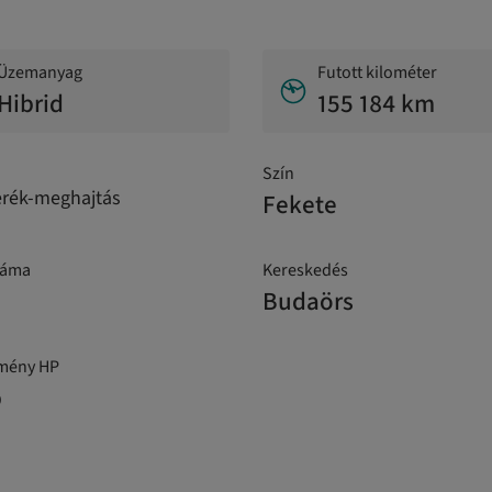
Üzemanyag
Futott kilométer
Hibrid
155 184 km
Szín
erék-meghajtás
Fekete
záma
Kereskedés
Budaörs
tmény HP
p