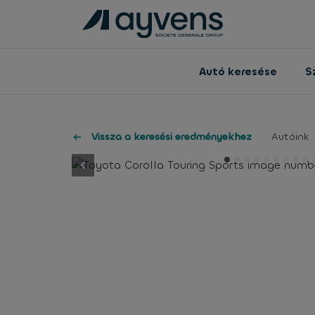
Autó keresése
S
Vissza a keresési eredményekhez
Autóink
button.previous