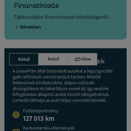
Finanszírozás
Tájékozódjon finanszírozási lehetőségeiről.
Bővebben
Belső
View
Külső
Karbantartási előzmények
A LeasePlan által biztosított autókat a legszigorúbb
gyári előírások szerint tartjuk karban. Mielőtt
bekerülnek kínálatunkba, alapos műszaki
átvizsgáláson és takarításon esnek át, így vevőink
kifogástalan állapotú autók között válogathatnak.
Lentebb láthatja az autó teljes szerviztörténetét.
Futásteljesítmény
127 013 km
Karbantartási előzmények