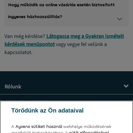
Hogy működik az online vásárlás esetén biztosított
ingyenes házhozszállítás?
Van még kérdése?
Látogassa meg a Gyakran ismételt
kérdések menüpontot
vagy vegye fel velünk a
kapcsolatot.
Rólunk
Szolgáltatásaink
Törődünk az Ön adataival
Kapcsolat
A
Ayvens
sütiket használ
webhelye működésének
megfelelő biztosításához. A
sütik elfogadásával