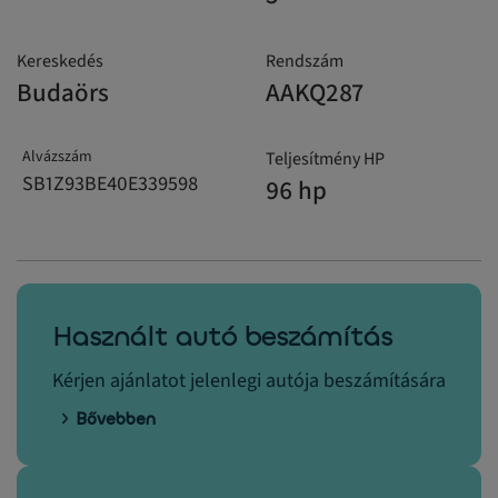
Kereskedés
Rendszám
Budaörs
AAKQ287
Alvázszám
Teljesítmény HP
SB1Z93BE40E339598
96 hp
Használt autó beszámítás
Kérjen ajánlatot jelenlegi autója beszámítására
Bővebben