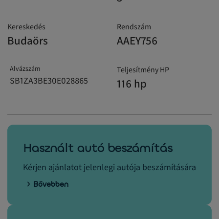
Kereskedés
Rendszám
Budaörs
AAEY756
Alvázszám
Teljesítmény HP
SB1ZA3BE30E028865
116 hp
Használt autó beszámítás
Kérjen ajánlatot jelenlegi autója beszámítására
Bővebben