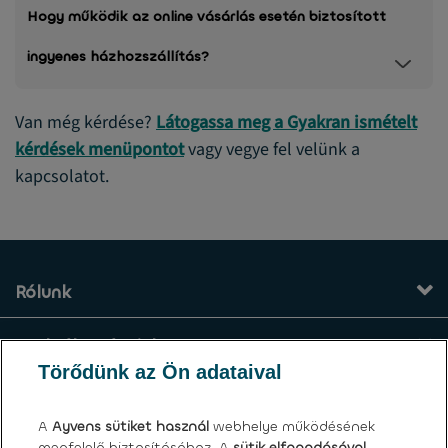
Hogy működik az online vásárlás esetén biztosított
ingyenes házhozszállítás?
Van még kérdése?
Látogassa meg a Gyakran ismételt
kérdések menüpontot
vagy vegye fel velünk a
kapcsolatot.
Rólunk
Szolgáltatásaink
Törődünk az Ön adataival
Kapcsolat
A
Ayvens
sütiket használ
webhelye működésének
megfelelő biztosításához. A
sütik elfogadásával