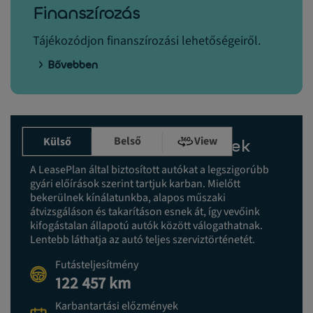
Finanszírozás
Tájékozódjon finanszírozási lehetőségeiről.
Bővebben
Belső
View
Külső
Karbantartási előzmények
A LeasePlan által biztosított autókat a legszigorúbb
gyári előírások szerint tartjuk karban. Mielőtt
bekerülnek kínálatunkba, alapos műszaki
átvizsgáláson és takarításon esnek át, így vevőink
kifogástalan állapotú autók között válogathatnak.
Lentebb láthatja az autó teljes szerviztörténetét.
Futásteljesítmény
122 457 km
Karbantartási előzmények