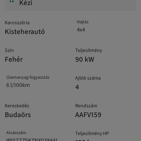
Kézi
Hajtás
Karosszéria
4x4
Kisteherautó
Szín
Teljesítmény
Fehér
90 kW
Üzemanyag-fogyasztás
Ajtók száma
6 l/100km
4
Kereskedés
Rendszám
Budaörs
AAFV159
Alvázszám
Teljesítmény HP
WV1ZZZSKZNX038441