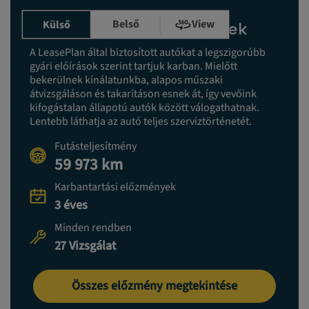
Belső
View
Külső
Karbantartási előzmények
A LeasePlan által biztosított autókat a legszigorúbb
gyári előírások szerint tartjuk karban. Mielőtt
bekerülnek kínálatunkba, alapos műszaki
átvizsgáláson és takarításon esnek át, így vevőink
kifogástalan állapotú autók között válogathatnak.
Lentebb láthatja az autó teljes szerviztörténetét.
Futásteljesítmény
59 973 km
Karbantartási előzmények
3 éves
Minden rendben
27 Vizsgálat
Összes előzmény megtekintése