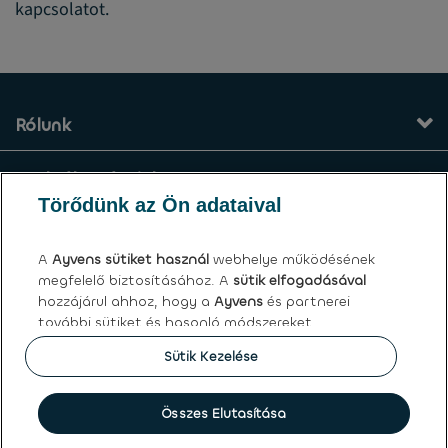
kapcsolatot.
Rólunk
Szolgáltatásaink
Törődünk az Ön adataival
Kapcsolat
A
Ayvens
sütiket használ
webhelye működésének
megfelelő biztosításához. A
sütik elfogadásával
Általános felhasználási feltételek
hozzájárul ahhoz, hogy a
Ayvens
és partnerei
további sütiket és hasonló módszereket
Ayvens | LeasePlan Hungária Zrt.
használjanak a webhely forgalmának és online
Sütik Kezelése
viselkedésének elemzésére, közösségi média
funkciók kínálatára, valamint a tartalom és a
hirdetések személyre szabására a weboldalunkon
Összes Elutasítása
Sütik
|
Globális adatvédelmi nyilatkozat
|
Felhasználási
belül és kívül.
feltételek
|
Személyes adatokkal kapcsolatos jogok