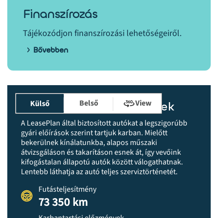
Finanszírozás
Tájékozódjon finanszírozási lehetőségeiről.
Bővebben
Belső
View
Külső
Karbantartási előzmények
A LeasePlan által biztosított autókat a legszigorúbb
gyári előírások szerint tartjuk karban. Mielőtt
bekerülnek kínálatunkba, alapos műszaki
átvizsgáláson és takarításon esnek át, így vevőink
kifogástalan állapotú autók között válogathatnak.
Lentebb láthatja az autó teljes szerviztörténetét.
Futásteljesítmény
73 350 km