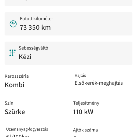
Futott kilométer
73 350 km
Sebességváltó
Kézi
Hajtás
Karosszéria
Elsőkerék-meghajtás
Kombi
Szín
Teljesítmény
Szürke
110 kW
Üzemanyag-fogyasztás
Ajtók száma
6 l/100km