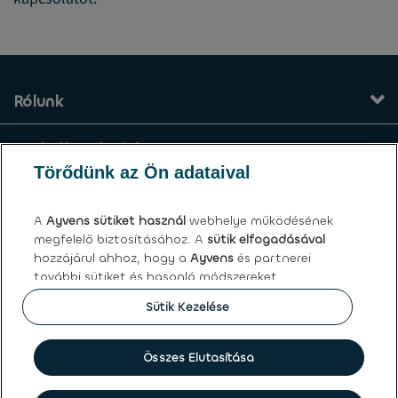
Rólunk
Szolgáltatásaink
Törődünk az Ön adataival
Kapcsolat
A
Ayvens
sütiket használ
webhelye működésének
megfelelő biztosításához. A
sütik elfogadásával
Általános felhasználási feltételek
hozzájárul ahhoz, hogy a
Ayvens
és partnerei
további sütiket és hasonló módszereket
Ayvens | LeasePlan Hungária Zrt.
használjanak a webhely forgalmának és online
Sütik Kezelése
viselkedésének elemzésére, közösségi média
Vásárolja meg az autót online
funkciók kínálatára, valamint a tartalom és a
hirdetések személyre szabására a weboldalunkon
Sütik
|
Globális adatvédelmi nyilatkozat
|
Felhasználási
Összes Elutasítása
belül és kívül.
feltételek
|
Személyes adatokkal kapcsolatos jogok
Foglaljon időpontot