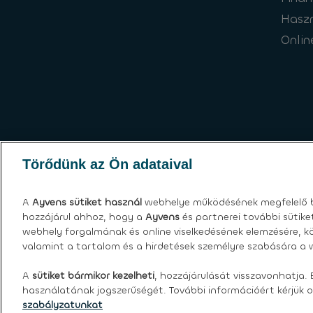
Hasz
Onlin
Törődünk az Ön adataival
A
Ayvens
sütiket használ
webhelye működésének megfelelő b
hozzájárul ahhoz, hogy a
Ayvens
és partnerei további sütik
webhely forgalmának és online viselkedésének elemzésére, kö
valamint a tartalom és a hirdetések személyre szabására a w
Sütik
|
Globális adatvédelmi nyilatkozat
|
Felh
A
sütiket bármikor kezelheti
, hozzájárulását visszavonhatja. 
©
2026 Ayvens.
használatának jogszerűségét. További információért kérjük o
szabályzatunkat