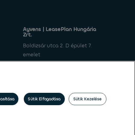
Ayvens | LeasePlan Hungária
Zrt.
Boldizsár utca 2. D épület 7.
emelet
1112 Budapest
Magyarország
tasítása
Sütik Elfogadása
Sütik Kezelése