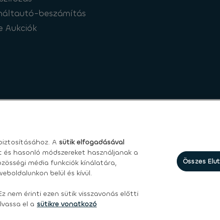
náltautó-beszámítás
e Aukciók
iztosításához. A
sütik elfogadásával
et és hasonló módszereket használjanak a
Összes Elu
zösségi média funkciók kínálatára,
eboldalunkon belül és kívül.
asználási feltételek
|
Személyes adatokkal kapcsolatos jogok
Ez nem érinti ezen sütik visszavonás előtti
lvassa el a
sütikre vonatkozó