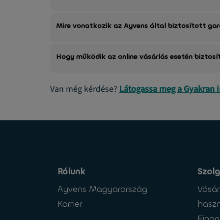
Mire vonatkozik az Ayvens által biztosított ga
Hogy működik az online vásárlás esetén biztosí
Van még kérdése?
Látogassa meg a Gyakran 
Rólunk
Szolg
Ayvens Magyarország
Vásár
Karrier
haszn
Finan