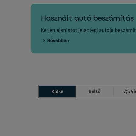
Használt autó beszámítás
Kérjen ajánlatot jelenlegi autója beszámí
Bővebben
Belső
Vi
Külső