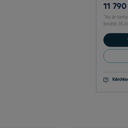
11 790
"Az ár tart
bruttó 35.0
Kérdés