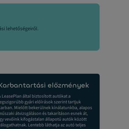
si lehetőségeiről.
Karbantartási előzmények
A LeasePlan által biztosított autókat a
legszigorúbb gyári előírások szerint tartjuk
karban. Mielőtt bekerülnek kínálatunkba, alapos
műszaki átvizsgáláson és takarításon esnek át,
így vevőink kifogástalan állapotú autók között
válogathatnak. Lentebb láthatja az autó teljes