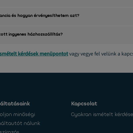
rancia és hogyan érvényesíthetem azt?
tott ingyenes házhozszállítás?
ismételt kérdések menüpontot
vagy vegye fel velünk a kapc
áltatásaink
Kapcsolat
oljon minőségi
Gyakran ismételt kérdés
áltautót nálunk
szírozás