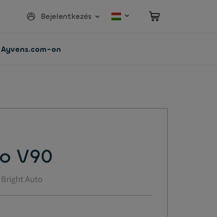
Bejelentkezés
z Ayvens.com-on
vo V90
 Bright Auto