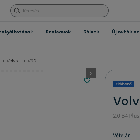
zolgáltatások
Szalonunk
Rólunk
Új autók a
Volvo
V90
button.next
Elérhető
Vol
2.0 B4 Plus
Vételár