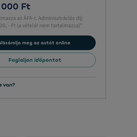
 000 Ft
almazza az ÁFA-t. Adminisztrációs díj:
00, - Ft (a vételár nem tartalmazza)"
Vásárolja meg az autót online
Foglaljon időpontot
e van?