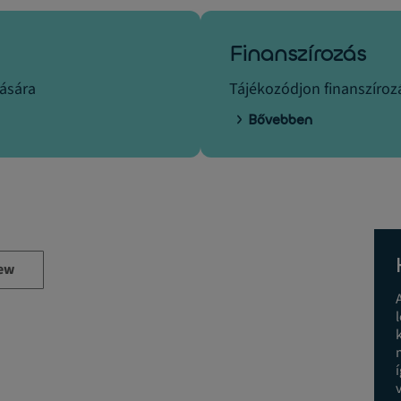
Finanszírozás
tására
Tájékozódjon finanszírozá
Bővebben
ew