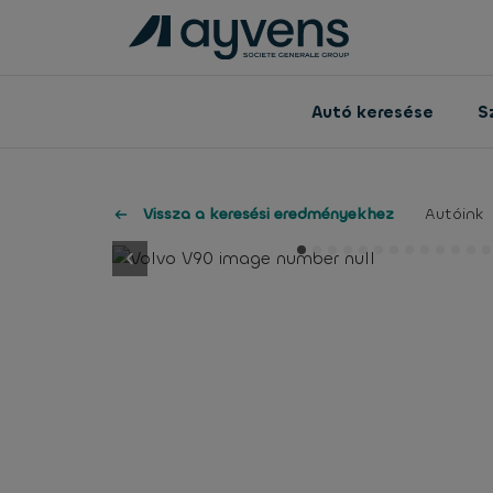
Autó keresése
S
Vissza a keresési eredményekhez
Autóink
button.previous