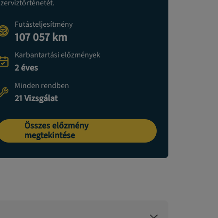
szerviztörténetét.
Futásteljesítmény
107 057 km
Karbantartási előzmények
2 éves
Minden rendben
21 Vizsgálat
Összes előzmény
megtekintése