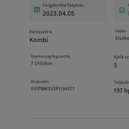
Forgalomba helyezés
2023.04.05
Hajtás
Karosszéria
Elsők
Kombi
Üzemanyag-fogyasztás
Ajtók s
7 l/100km
5
Alvázszám
Teljesí
YV1PWK5V3P1194177
197 h