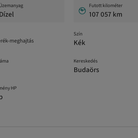
Üzemanyag
Futott kilométer
Dízel
107 057 km
Szín
erék-meghajtás
Kék
záma
Kereskedés
Budaörs
tmény HP
p