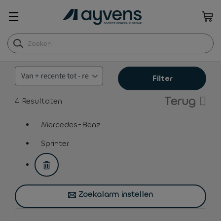
☰
Filter
Terug
4
Resultaten
Mercedes-Benz
assistive.text.remove.filter.button
Sprinter
assistive.text.remove.filter.button
Zoekalarm instellen