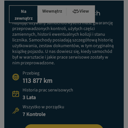
Wewnątrz
View
Na
Historia prac serwisowych
zewnątrz
Kupując używany samochód Ayvens masz gwarancję
przeprowadzonych kontroli, użytych części
zamiennych, historii ewentualnych kolizji i stanu
licznika. Samochody posiadają szczegółową historię
użytkowania, zestaw dokumentów, w tym oryginalną
książkę pojazdu. U nas dowiesz się, kiedy samochód
był w warsztacie i jakie prace serwisowe zostały w
nim przeprowadzone.
Przebieg
113 877 km
Historia prac serwisowych
3 Lata
Wszystko w porządku
7 Kontrole