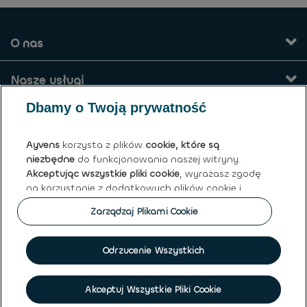
O nas
Nasze usługi
Dbamy o Twoją prywatność
Kontakt
Ayvens
korzysta z plików
cookie, które są
Warunki ogólne
niezbędne
do funkcjonowania naszej witryny.
Akceptując wszystkie pliki cookie
, wyrażasz zgodę
na korzystanie z dodatkowych plików cookie i
Ayvens Poland sp. z o.o.
podobnych rozwiązań przez
Ayvens
i naszych
Zarządzaj Plikami Cookie
partnerów w celu analizowania ruchu na stronie i
zachowań online, oferowania możliwości
Polityka plików cookies
|
Globalna polityka prywatności
|
korzystania z mediów społecznościowych oraz
Odrzucenie Wszystkich
Regulamin Sprzedaży
|
Prawo do ochrony Danych
personalizowania treści i reklam w naszej witrynie
Osobowych
|
Kodeks Dobrych Praktyk
lub poza nią.
Umówić się na spotkanie
©
2026 Ayvens
Akceptuj Wszystkie Pliki Cookie
Możesz
zarządzać plikami cookie
lub wycofać