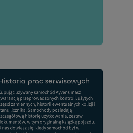
Historia prac serwisowych
Kupując używany samochód Ayvens masz
gwarancję przeprowadzonych kontroli, użytych
części zamiennych, historii ewentualnych kolizji i
stanu licznika. Samochody posiadają
szczegółową historię użytkowania, zestaw
dokumentów, w tym oryginalną książkę pojazdu.
U nas dowiesz się, kiedy samochód był w