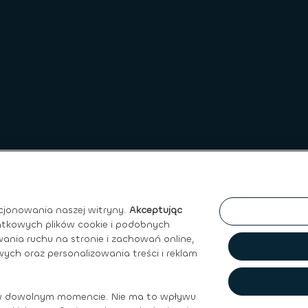
cjonowania naszej witryny.
Akceptując
atkowych plików cookie i podobnych
ania ruchu na stronie i zachowań online,
ych oraz personalizowania treści i reklam
ywatności
|
Regulamin Sprzedaży
|
Prawo do ochrony Danych O
w dowolnym momencie. Nie ma to wpływu