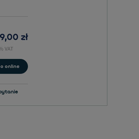
9,00 zł
3% VAT
o online
pytanie