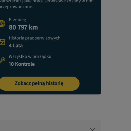
warsztacie i jakie prace serwisowe zostały w nim
przeprowadzone.
Przebieg
80 797 km
Historia prac serwisowych
4 Lata
Wszystko w porządku
10 Kontrole
Zobacz pełną historię