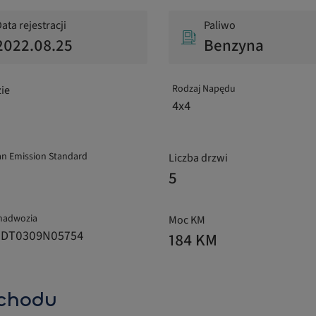
ata rejestracji
Paliwo
2022.08.25
Benzyna
Rodzaj Napędu
ie
4x4
n Emission Standard
Liczba drzwi
5
nadwozia
Moc KM
1DT0309N05754
184 KM
chodu