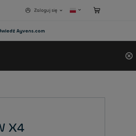
Zaloguj się
dwiedź Ayvens.com
 X4