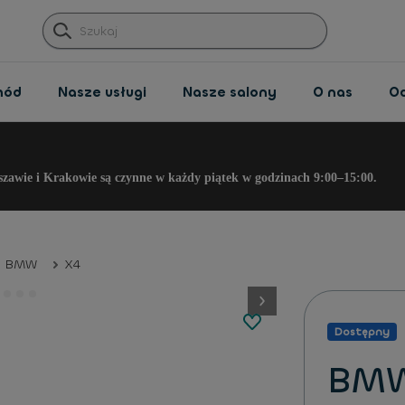
hód
Nasze usługi
Nasze salony
O nas
O
szawie i Krakowie są czynne w każdy piątek w godzinach 9:00–15:00.
BMW
X4
button.next
Dostępny
BMW