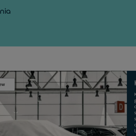
nia
ew