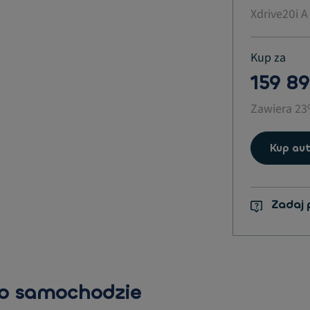
Xdrive20i A
Kup za
159 89
Zawiera 2
Kup aut
Zadaj 
 o samochodzie