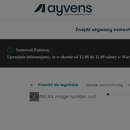
Znajdź używany samoc
Szanowni Państwo,
Uprzejmie informujemy, że w okresie od 12.06 do 11.09 salony w War
Powrót do wyników
Nasze samochody
button.previous