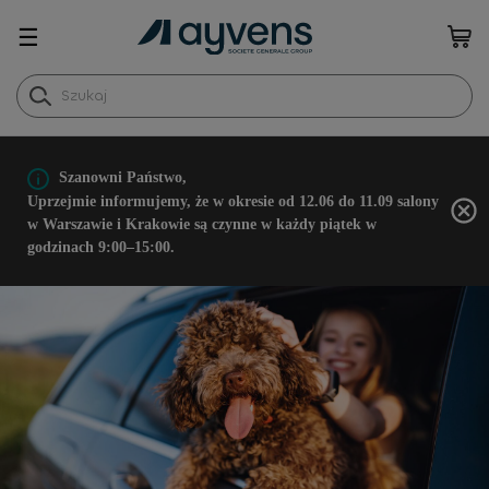
☰
Szanowni Państwo,
Uprzejmie informujemy, że w okresie od 12.06 do 11.09 salony
w Warszawie i Krakowie są czynne w każdy piątek w
godzinach 9:00–15:00.