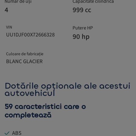
Număr de uși
Capacitate cilindrică
4
999 cc
VIN
Putere HP
UU1DJF00X72666328
90 hp
Culoare de fabricație
BLANC GLACIER
Dotările opționale ale acestui
autovehicul
59 caracteristici care o
completează
ABS