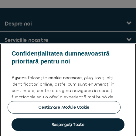
Despre noi
Serviciile noastre
Confidențialitatea dumneavoastră
Contact
prioritară pentru noi
Termeni și condiții generale
Ayvens
folosește
cookie necesare
, plug-ins și alți
identificatori online, astfel cum sunt enumerați în
Ayvens
continuare, pentru a asigura navigarea în condiții
funcționale sau a oferi o experiență mai bună de
navigare, pentru a realiza analize statistice cu
Gestionare Module Cookie
privire la accesarea informațiilor de pe site sau
Polica cookies
|
Privacy statement
|
Termeni de utilizare
|
Drepturile asupra datelor personale
pentru a vă oferi conținut și publicitate adecvată
intereselor dumneavoastră. Prin
acceptarea
Respingeți Toate
|
Protectia Consumatorului
|
Clauze aplicabile vânzărilor de
tuturor cookie-urilor
sunteți de acord cu utilizarea
mașini rulate
|
cookie-urilor suplimentare și a metodelor similare