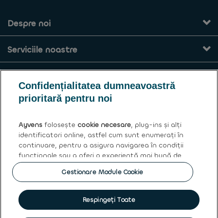
Despre noi
Serviciile noastre
Contact
Confidențialitatea dumneavoastră
prioritară pentru noi
Termeni și condiții generale
Ayvens
folosește
cookie necesare
, plug-ins și alți
Ayvens
identificatori online, astfel cum sunt enumerați în
continuare, pentru a asigura navigarea în condiții
funcționale sau a oferi o experiență mai bună de
Politica cookies
|
Privacy statement
|
Termeni de utilizare
|
navigare, pentru a realiza analize statistice cu
Drepturile asupra datelor personale
Gestionare Module Cookie
privire la accesarea informațiilor de pe site sau
pentru a vă oferi conținut și publicitate adecvată
|
Protectia Consumatorului
|
Clauze aplicabile vânzărilor de
mașini rulate
|
intereselor dumneavoastră. Prin
acceptarea
Respingeți Toate
tuturor cookie-urilor
sunteți de acord cu utilizarea
cookie-urilor suplimentare și a metodelor similare