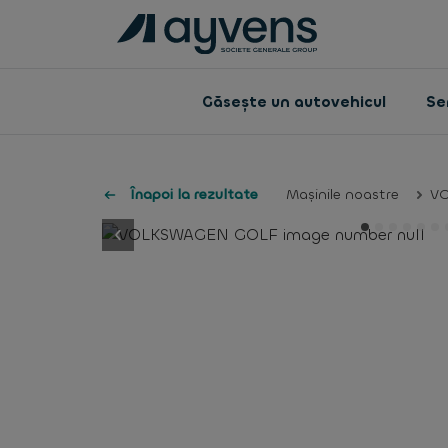
Găsește un autovehicul
Ser
Înapoi la rezultate
Mașinile noastre
V
button.previous