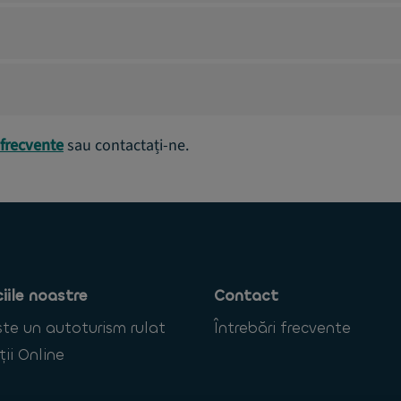
 frecvente
sau contactați-ne.
ciile noastre
Contact
te un autoturism rulat
Întrebări frecvente
ții Online