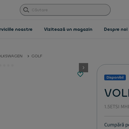
viciile noastre
Vizitează un magazin
Despre noi
OLKSWAGEN
GOLF
button.next
Disponibil
VOL
1.5ETSI MH
Cumpără p