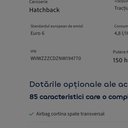
Tracțiu
Caroserie
Tracți
Hatchback
Standardul european de emisii
Consum
Euro 6
4,8 l/
VIN
Putere 
WVWZZZCDZNW194770
150 
Dotările opționale ale a
85 caracteristici care o com
Airbag cortina spate transversal