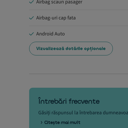
Airbag scaun pasager
Airbag-uri cap fata
Android Auto
Vizualizează dotările opționale
Întrebări frecvente
Găsiți răspunsul la întrebarea dumneavoa
Citește mai mult