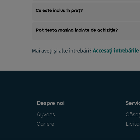
Ce este inclus în preț?
Pot testa mașina înainte de achiziție?
Mai aveți și alte întrebări?
Accesați întrebările
Despre noi
Servi
Ayvens
Găseș
Cariere
Licita