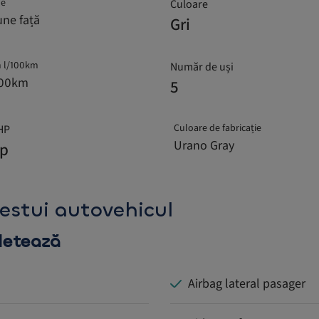
ne
Culoare
une față
Gri
 l/100km
Număr de uși
100km
5
Culoare de fabricație
HP
Urano Gray
hp
cestui autovehicul
pletează
Airbag lateral pasager