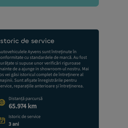
Istoric de service
Autovehiculele Ayvens sunt întreținute în
conformitate cu standardele de marcă. Au fost
curățate si supuse unor verificări riguroase
înainte de a ajunge in showroom-ul nostru. Mai
jos vei găsi istoricul complet de întreținere al
mașinii. Sunt afișate înregistrările pentru
service, reparațiile anterioare și întreținerea.
Distanță parcursă
65.974 km
Istoric de service
3 ani