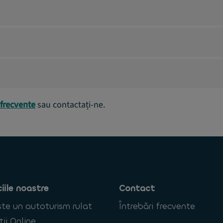
 frecvente
sau contactați-ne.
ciile noastre
Contact
te un autoturism rulat
Întrebări frecvente
ții Online