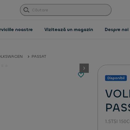
viciile noastre
Vizitează un magazin
Despre noi
OLKSWAGEN
PASSAT
button.next
Disponibil
VOL
PAS
1.5TSI 150