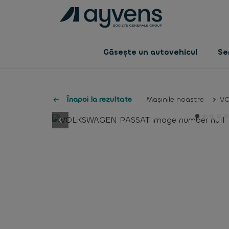
Găsește un autovehicul
Ser
Înapoi la rezultate
Mașinile noastre
V
button.previous