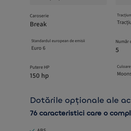
Tracțiu
Caroserie
Tracți
Break
Standardul european de emisii
Număr d
Euro 6
5
Culoare 
Putere HP
Moons
150 hp
Dotările opționale ale a
76 caracteristici care o comp
ABS