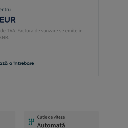
entru
 EUR
ude TVA. Factura de vanzare se emite in
 BNR.
ază o întrebare
Cutie de viteze
Automată