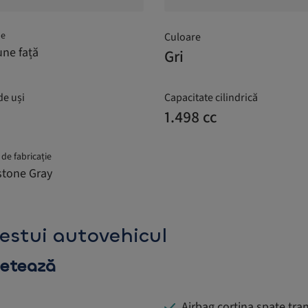
ne
Culoare
une față
Gri
e uși
Capacitate cilindrică
1.498 cc
de fabricație
tone Gray
cestui autovehicul
letează
Airbag cortina spate tra