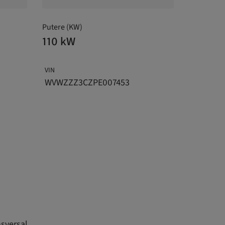
Putere (KW)
110 kW
VIN
WVWZZZ3CZPE007453
nsversal