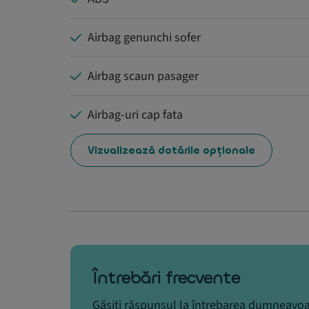
Airbag genunchi sofer
Airbag scaun pasager
Airbag-uri cap fata
Vizualizează dotările opționale
Întrebări frecvente
Găsiți răspunsul la întrebarea dumneavoa