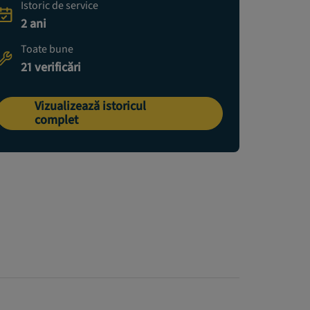
Istoric de service
2 ani
Toate bune
21 verificări
Vizualizează istoricul
complet