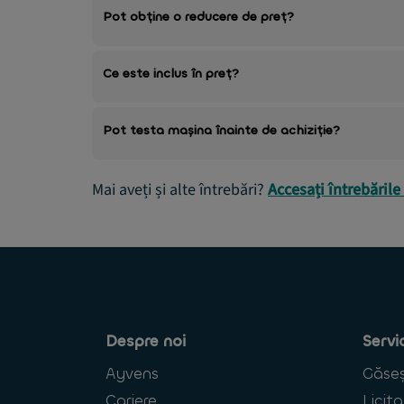
Pot obține o reducere de preț?
Ce este inclus în preț?
Pot testa mașina înainte de achiziție?
Mai aveți și alte întrebări?
Accesați întrebările
Despre noi
Servi
Ayvens
Găseș
Cariere
Licita