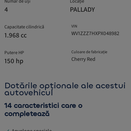
Număr de uși
Locație
4
PALLADY
VIN
Capacitate cilindrică
WV1ZZZ7HXPX048982
1.968 cc
Culoare de fabricație
Putere HP
Cherry Red
150 hp
Dotările opționale ale acestui
autovehicul
14 caracteristici care o
completează