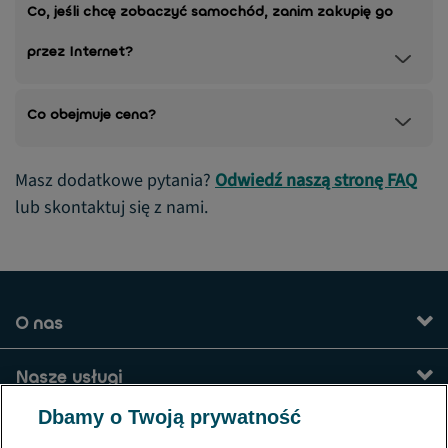
Co, jeśli chcę zobaczyć samochód, zanim zakupię go
przez Internet?
Co obejmuje cena?
Masz dodatkowe pytania?
Odwiedź naszą stronę FAQ
lub skontaktuj się z nami.
O nas
Nasze usługi
Dbamy o Twoją prywatność
Kontakt