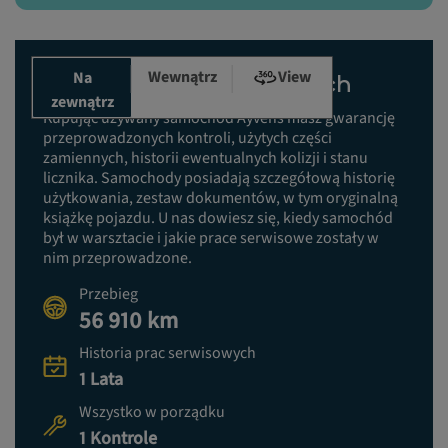
Wewnątrz
View
Na
Historia prac serwisowych
zewnątrz
Kupując używany samochód Ayvens masz gwarancję
przeprowadzonych kontroli, użytych części
zamiennych, historii ewentualnych kolizji i stanu
licznika. Samochody posiadają szczegółową historię
użytkowania, zestaw dokumentów, w tym oryginalną
książkę pojazdu. U nas dowiesz się, kiedy samochód
był w warsztacie i jakie prace serwisowe zostały w
nim przeprowadzone.
Przebieg
56 910 km
Historia prac serwisowych
1 Lata
Wszystko w porządku
1 Kontrole