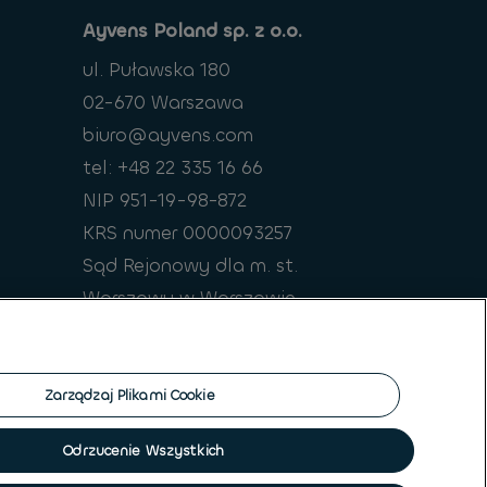
Ayvens Poland sp. z o.o.
ul. Puławska 180
02-670 Warszawa
biuro@ayvens.com
tel: +48 22 335 16 66
NIP 951-19-98-872
KRS numer 0000093257
Sąd Rejonowy dla m. st.
Warszawy w Warszawie
XIII Wydział Gospodarczy
Krajowego Rejestru Sądowego
Zarządzaj Plikami Cookie
Odrzucenie Wszystkich