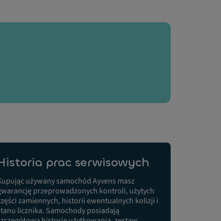
Historia prac serwisowych
Kupując używany samochód Ayvens masz
gwarancję przeprowadzonych kontroli, użytych
części zamiennych, historii ewentualnych kolizji i
stanu licznika. Samochody posiadają
szczegółową historię użytkowania, zestaw