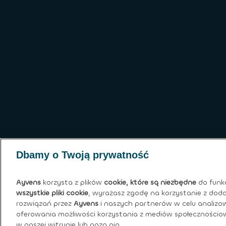
Dbamy o Twoją prywatność
Ayvens
korzysta z plików
cookie, które są niezbędne
do funk
wszystkie pliki cookie
, wyrażasz zgodę na korzystanie z dod
rozwiązań przez
Ayvens
i naszych partnerów w celu analizow
oferowania możliwości korzystania z mediów społecznościow
w naszej witrynie lub poza nią.