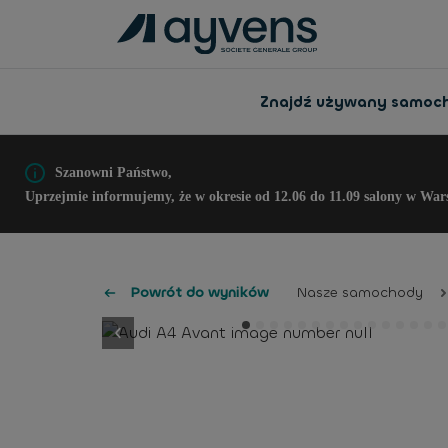
Znajdź używany samoc
Szanowni Państwo,
Uprzejmie informujemy, że w okresie od 12.06 do 11.09 salony w War
Powrót do wyników
Nasze samochody
button.previous