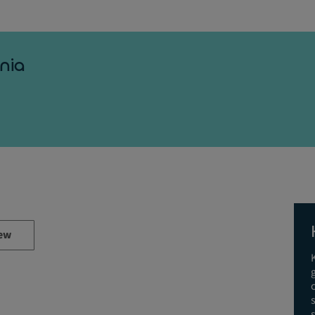
nia
ew