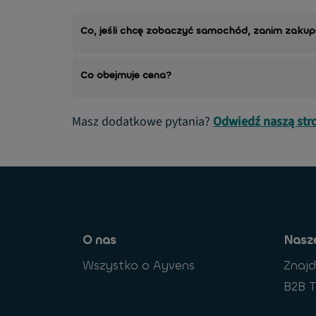
Co, jeśli chcę zobaczyć samochód, zanim zakupi
Co obejmuje cena?
Masz dodatkowe pytania?
Odwiedź naszą str
O nas
Nasze
Wszystko o Ayvens
Znaj
B2B T