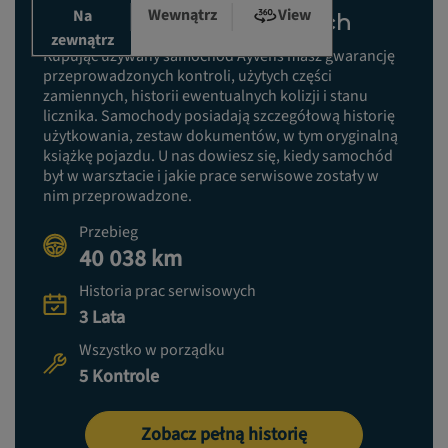
Wewnątrz
View
Na
Historia prac serwisowych
zewnątrz
Kupując używany samochód Ayvens masz gwarancję
przeprowadzonych kontroli, użytych części
zamiennych, historii ewentualnych kolizji i stanu
licznika. Samochody posiadają szczegółową historię
użytkowania, zestaw dokumentów, w tym oryginalną
książkę pojazdu. U nas dowiesz się, kiedy samochód
był w warsztacie i jakie prace serwisowe zostały w
nim przeprowadzone.
Przebieg
40 038 km
Historia prac serwisowych
3 Lata
Wszystko w porządku
5 Kontrole
Zobacz pełną historię