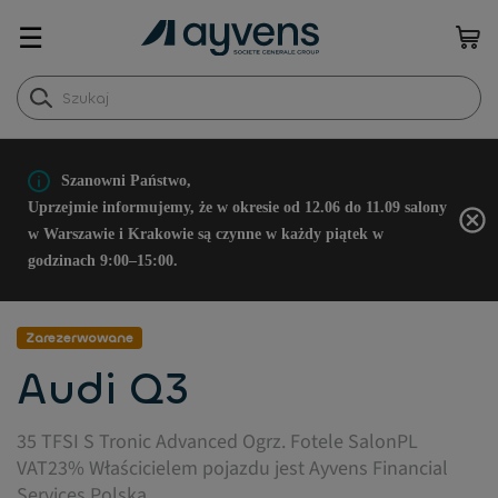
☰
Szanowni Państwo,
Uprzejmie informujemy, że w okresie od 12.06 do 11.09 salony
w Warszawie i Krakowie są czynne w każdy piątek w
godzinach 9:00–15:00.
Zarezerwowane
Audi Q3
35 TFSI S Tronic Advanced Ogrz. Fotele SalonPL
VAT23% Właścicielem pojazdu jest Ayvens Financial
Services Polska