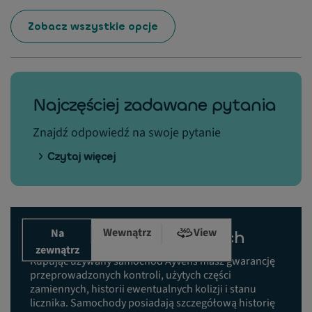
Zobacz wszystkie opcje
Najczęściej zadawane pytania
Znajdź odpowiedź na swoje pytanie
Czytaj więcej
Wewnątrz
View
Na
Historia prac serwisowych
zewnątrz
Kupując używany samochód Ayvens masz gwarancję
przeprowadzonych kontroli, użytych części
zamiennych, historii ewentualnych kolizji i stanu
licznika. Samochody posiadają szczegółową historię