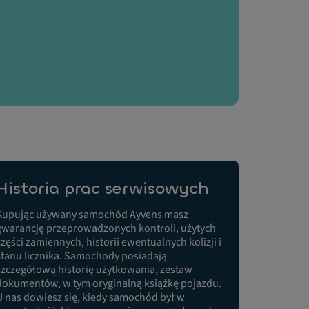
Historia prac serwisowych
Kupując używany samochód Ayvens masz
gwarancję przeprowadzonych kontroli, użytych
części zamiennych, historii ewentualnych kolizji i
stanu licznika. Samochody posiadają
szczegółową historię użytkowania, zestaw
dokumentów, w tym oryginalną książkę pojazdu.
U nas dowiesz się, kiedy samochód był w