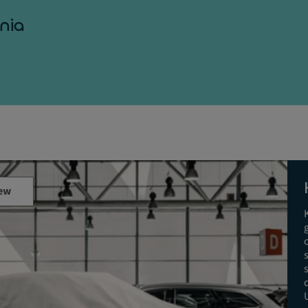
nia
ew