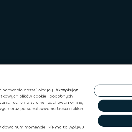
cjonowania naszej witryny.
Akceptując
atkowych plików cookie i podobnych
ania ruchu na stronie i zachowań online,
ych oraz personalizowania treści i reklam
ywatności
|
Regulamin Sprzedaży
|
Prawo do ochrony Danych O
w dowolnym momencie. Nie ma to wpływu