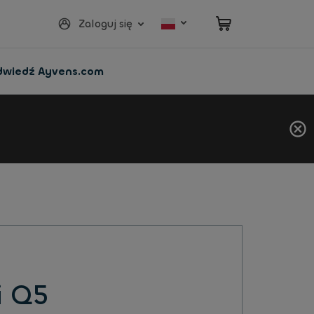
Zaloguj się
dwiedź Ayvens.com
i Q5