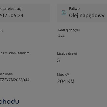
ata rejestracji
Paliwo
2021.05.24
Olej napędowy
Rodzaj Napędu
ie
4x4
n Emission Standard
Liczba drzwi
5
nadwozia
Moc KM
ZZFY7M2083044
204 KM
chodu