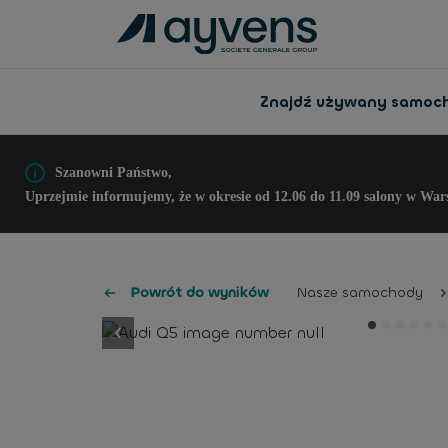
Znajdź używany samoc
Szanowni Państwo,
Uprzejmie informujemy, że w okresie od 12.06 do 11.09 salony w War
Powrót do wyników
Nasze samochody
button.previous