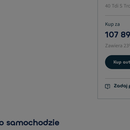
40 Tdi S Tr
Kup za
107 89
Zawiera 2
Kup aut
Zadaj 
 o samochodzie