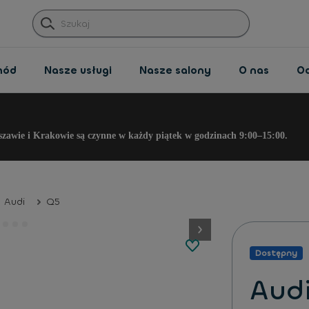
hód
Nasze usługi
Nasze salony
O nas
O
szawie i Krakowie są czynne w każdy piątek w godzinach 9:00–15:00.
Audi
Q5
button.next
Dostępny
Aud