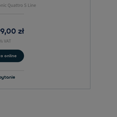
onic Quattro S Line
9,00 zł
3% VAT
o online
pytanie