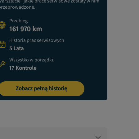
warsztacie i jakie prace serwisowe zostały w nim
przeprowadzone.
Przebieg
161 970 km
Historia prac serwisowych
5 Lata
Wszystko w porządku
17 Kontrole
Zobacz pełną historię