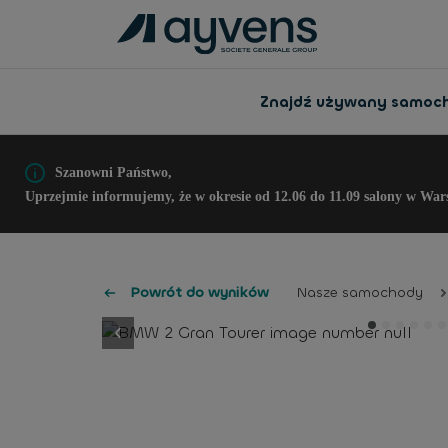
Znajdź używany samoc
Szanowni Państwo,
Uprzejmie informujemy, że w okresie od 12.06 do 11.09 salony w War
Powrót do wyników
Nasze samochody
button.previous