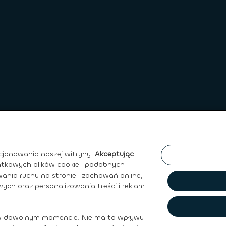
cjonowania naszej witryny.
Akceptując
atkowych plików cookie i podobnych
ania ruchu na stronie i zachowań online,
ych oraz personalizowania treści i reklam
ywatności
|
Regulamin Sprzedaży
|
Prawo do ochrony Danych O
w dowolnym momencie. Nie ma to wpływu