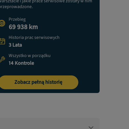
warsztacie i jakie prace serwisowe zostały w nim
przeprowadzone.
Przebieg
69 938 km
Historia prac serwisowych
3 Lata
Wszystko w porządku
14 Kontrole
Zobacz pełną historię