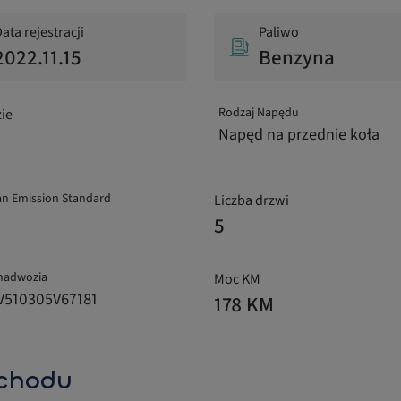
ata rejestracji
Paliwo
2022.11.15
Benzyna
Rodzaj Napędu
ie
Napęd na przednie koła
n Emission Standard
Liczba drzwi
5
nadwozia
Moc KM
510305V67181
178 KM
chodu