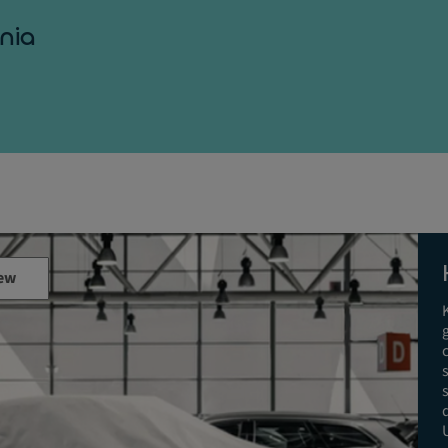
nia
ew