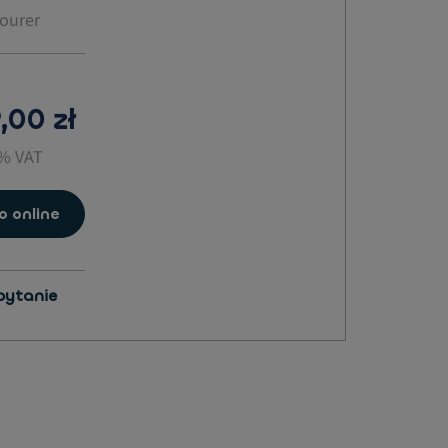
Tourer
,00 zł
3% VAT
o online
pytanie