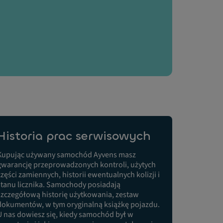
Historia prac serwisowych
Kupując używany samochód Ayvens masz
gwarancję przeprowadzonych kontroli, użytych
części zamiennych, historii ewentualnych kolizji i
stanu licznika. Samochody posiadają
szczegółową historię użytkowania, zestaw
dokumentów, w tym oryginalną książkę pojazdu.
U nas dowiesz się, kiedy samochód był w