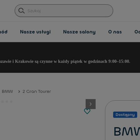
hód
Nasze usługi
Nasze salony
O nas
O
szawie i Krakowie są czynne w każdy piątek w godzinach 9:00–15:00.
BMW
2 Gran Tourer
button.next
Dostępny
BMW