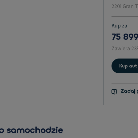
220i Gran 
Kup za
75 899
Zawiera 2
Kup aut
Zadaj 
 o samochodzie