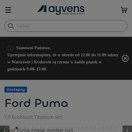
☰
Szanowni Państwo,
Uprzejmie informujemy, że w okresie od 12.06 do 11.09 salony
w Warszawie i Krakowie są czynne w każdy piątek w
godzinach 9:00–15:00.
Dostępny
Ford Puma
1.0 Ecoboost Titanium Dct