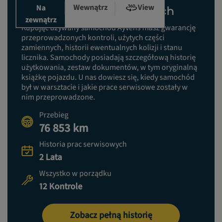
Wewnątrz
View
Na
Historia prac serwisowych
zewnątrz
Kupując używany samochód Ayvens masz gwarancję
przeprowadzonych kontroli, użytych części
zamiennych, historii ewentualnych kolizji i stanu
licznika. Samochody posiadają szczegółową historię
użytkowania, zestaw dokumentów, w tym oryginalną
książkę pojazdu. U nas dowiesz się, kiedy samochód
był w warsztacie i jakie prace serwisowe zostały w
nim przeprowadzone.
Przebieg
76 853 km
Historia prac serwisowych
2 Lata
Wszystko w porządku
12 Kontrole
Zobacz pełną historię